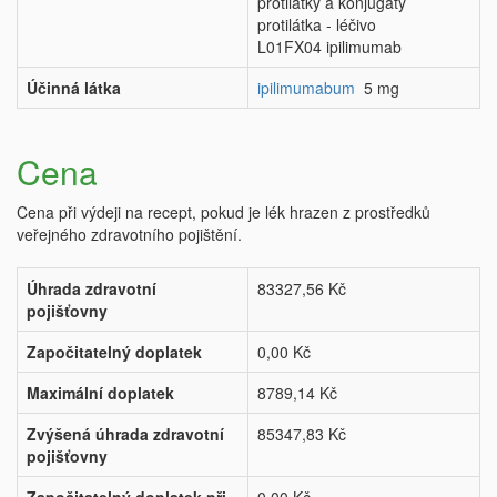
protilátky a konjugáty
protilátka - léčivo
L01FX04 ipilimumab
Účinná látka
ipilimumabum
5 mg
Cena
Cena při výdeji na recept, pokud je lék hrazen z prostředků
veřejného zdravotního pojištění.
Úhrada zdravotní
83327,56 Kč
pojišťovny
Započitatelný doplatek
0,00 Kč
Maximální doplatek
8789,14 Kč
Zvýšená úhrada zdravotní
85347,83 Kč
pojišťovny