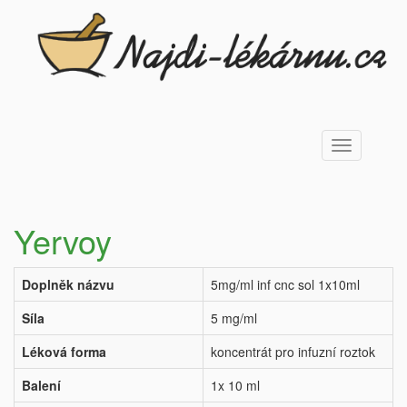
Toggle
navigation
Yervoy
Doplněk názvu
5mg/ml inf cnc sol 1x10ml
Síla
5 mg/ml
Léková forma
koncentrát pro infuzní roztok
Balení
1x 10 ml