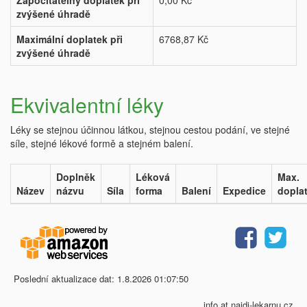
Započitatelný doplatek při
0,00 Kč
zvýšené úhradě
Maximální doplatek při
6768,87 Kč
zvýšené úhradě
Ekvivalentní léky
Léky se stejnou účinnou látkou, stejnou cestou podání, ve stejné
síle, stejné lékové formě a stejném balení.
Doplněk
Léková
Max.
Název
názvu
Síla
forma
Balení
Expedice
dopla
Poslední aktualizace dat: 1.8.2026 01:07:50
info at najdi-lekarnu.cz