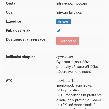
Cesta
intravenózní podání
Obal
injekční lahvička
Expedice
na recept
Příbalový leták
Dostupnost a rezervace
Rezervace
Indikační skupina
cytostatica
Cytostatika jsou léčivé
přípravky užívané při léčbě
nádorových onemocnění.
ATC
L cytostatika a
imunomodulační léčiva
L01 cytostatika
L01F monoklonální protilátky
a konjugáty protilátka - léčivo
L01FX jiné monoklonální