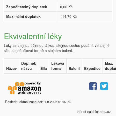
Započitatelný doplatek
0,00 Kč
Maximální doplatek
114,70 Kč
Ekvivalentní léky
Léky se stejnou účinnou látkou, stejnou cestou podání, ve stejné
síle, stejné lékové formě a stejném balení.
Doplněk
Léková
Max.
Název
názvu
Síla
forma
Balení
Expedice
dopla
Poslední aktualizace dat: 1.8.2026 01:07:50
info at najdi-lekarnu.cz