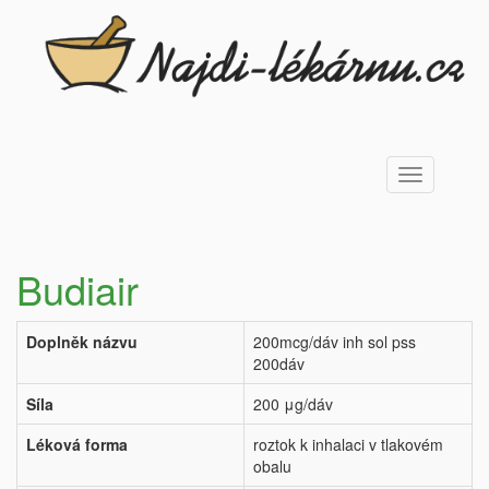
Toggle
navigation
Budiair
Doplněk názvu
200mcg/dáv inh sol pss
200dáv
Síla
200 μg/dáv
Léková forma
roztok k inhalaci v tlakovém
obalu