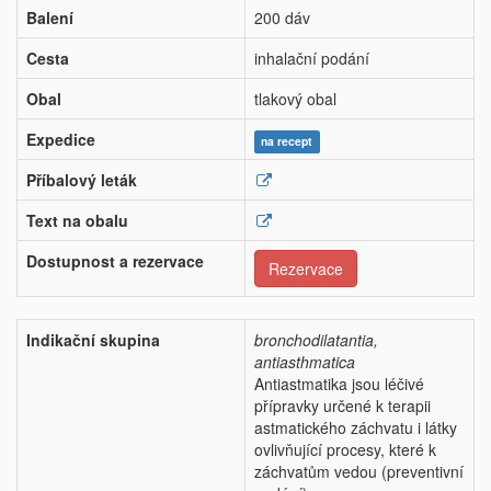
Balení
200 dáv
Cesta
inhalační podání
Obal
tlakový obal
Expedice
na recept
Příbalový leták
Text na obalu
Dostupnost a rezervace
Rezervace
Indikační skupina
bronchodilatantia,
antiasthmatica
Antiastmatika jsou léčivé
přípravky určené k terapii
astmatického záchvatu i látky
ovlivňující procesy, které k
záchvatům vedou (preventivní