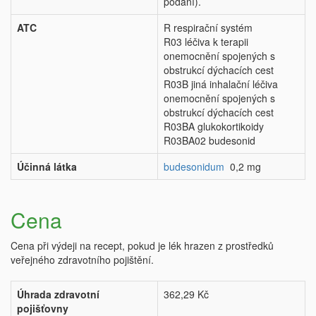
podání).
ATC
R respirační systém
R03 léčiva k terapii
onemocnění spojených s
obstrukcí dýchacích cest
R03B jiná inhalační léčiva
onemocnění spojených s
obstrukcí dýchacích cest
R03BA glukokortikoidy
R03BA02 budesonid
Účinná látka
budesonidum
0,2 mg
Cena
Cena při výdeji na recept, pokud je lék hrazen z prostředků
veřejného zdravotního pojištění.
Úhrada zdravotní
362,29 Kč
pojišťovny