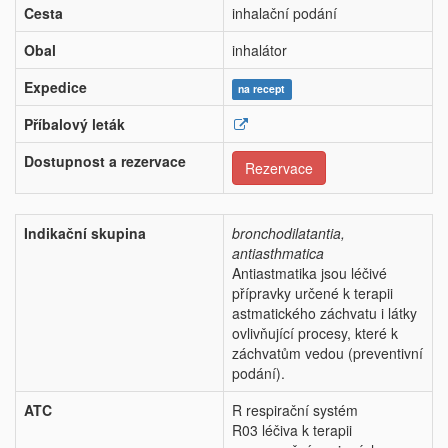
Cesta
inhalační podání
Obal
inhalátor
Expedice
na recept
Příbalový leták
Dostupnost a rezervace
Rezervace
Indikační skupina
bronchodilatantia,
antiasthmatica
Antiastmatika jsou léčivé
přípravky určené k terapii
astmatického záchvatu i látky
ovlivňující procesy, které k
záchvatům vedou (preventivní
podání).
ATC
R respirační systém
R03 léčiva k terapii