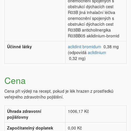
onemocnění spojených s
obstrukcí dýchacích cest
R03B jiná inhalační léčiva
onemocnění spojených s
obstrukcí dýchacích cest
R03BB anticholinergika
R03BB05 aklidinium-bromid
Účinné látky
aclidinii bromidum
0,38 mg
(odpovídá
aclidinium
0,32 mg)
Cena
Cena při výdeji na recept, pokud je lék hrazen z prostředků
veřejného zdravotního pojištění.
Úhrada zdravotní
1006,17 Kč
pojišťovny
Započitatelný doplatek
0,00 Kč