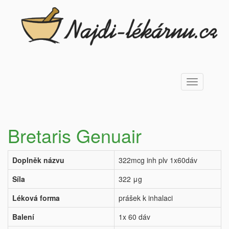
Toggle
navigation
Bretaris Genuair
Doplněk názvu
322mcg inh plv 1x60dáv
Síla
322 μg
Léková forma
prášek k inhalaci
Balení
1x 60 dáv