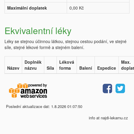
Maximální doplatek
0,00 Kč
Ekvivalentní léky
Léky se stejnou účinnou látkou, stejnou cestou podání, ve stejné
síle, stejné lékové formě a stejném balení.
Doplněk
Léková
Max.
Název
názvu
Síla
forma
Balení
Expedice
dopla
Poslední aktualizace dat: 1.8.2026 01:07:50
info at najdi-lekarnu.cz