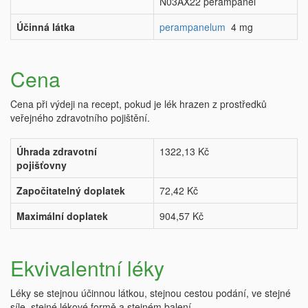
N03AX22 perampanel
Účinná látka
perampanelum
4 mg
Cena
Cena při výdeji na recept, pokud je lék hrazen z prostředků
veřejného zdravotního pojištění.
Úhrada zdravotní
1322,13 Kč
pojišťovny
Započitatelný doplatek
72,42 Kč
Maximální doplatek
904,57 Kč
Ekvivalentní léky
Léky se stejnou účinnou látkou, stejnou cestou podání, ve stejné
síle, stejné lékové formě a stejném balení.