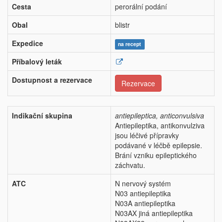
Cesta
perorální podání
Obal
blistr
Expedice
na recept
Příbalový leták
Dostupnost a rezervace
Rezervace
Indikační skupina
antiepileptica, anticonvulsiva
Antiepileptika, antikonvulziva
jsou léčivé přípravky
podávané v léčbě epilepsie.
Brání vzniku epileptického
záchvatu.
ATC
N nervový systém
N03 antiepileptika
N03A antiepileptika
N03AX jiná antiepileptika