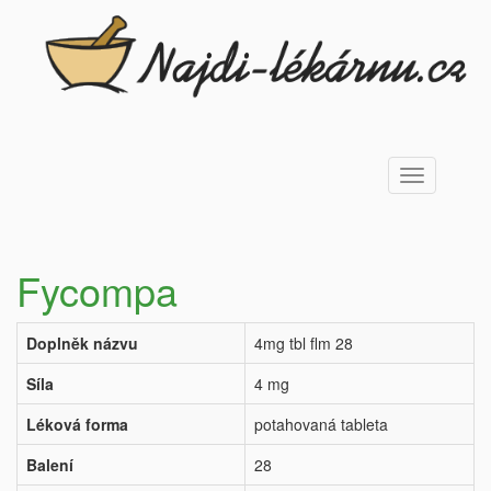
Toggle
navigation
Fycompa
Doplněk názvu
4mg tbl flm 28
Síla
4 mg
Léková forma
potahovaná tableta
Balení
28