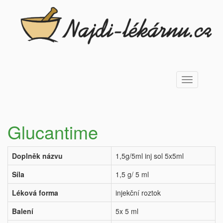
Toggle
navigation
Glucantime
Doplněk názvu
1,5g/5ml inj sol 5x5ml
Síla
1,5 g/ 5 ml
Léková forma
injekční roztok
Balení
5x 5 ml