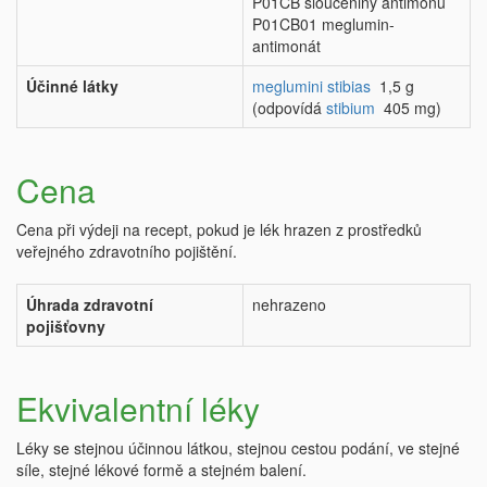
P01CB sloučeniny antimonu
P01CB01 meglumin-
antimonát
Účinné látky
meglumini stibias
1,5 g
(odpovídá
stibium
405 mg)
Cena
Cena při výdeji na recept, pokud je lék hrazen z prostředků
veřejného zdravotního pojištění.
Úhrada zdravotní
nehrazeno
pojišťovny
Ekvivalentní léky
Léky se stejnou účinnou látkou, stejnou cestou podání, ve stejné
síle, stejné lékové formě a stejném balení.