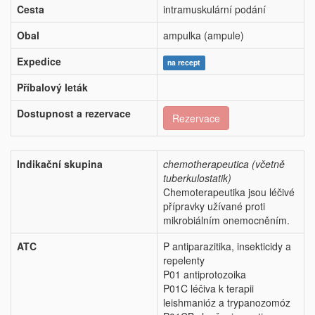
Cesta
intramuskulární podání
Obal
ampulka (ampule)
Expedice
na recept
Příbalový leták
Dostupnost a rezervace
Rezervace
Indikační skupina
chemotherapeutica (včetně
tuberkulostatik)
Chemoterapeutika jsou léčivé
přípravky užívané proti
mikrobiálním onemocněním.
ATC
P antiparazitika, insekticidy a
repelenty
P01 antiprotozoika
P01C léčiva k terapii
leishmanióz a trypanozomóz