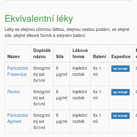
Ekvivalentní léky
Léky se stejnou účinnou látkou, stejnou cestou podání, ve stejné
síle, stejné lékové formě a stejném balení.
Doplněk
Léková
Název
názvu
Síla
forma
Balení
Expedice
Paricalcitol
5mcg/ml
5
injekční
5x 1
na recept
Fresenius
inj sol
μg/ml
roztok
ml
5x1ml
Rextol
5mcg/ml
5
injekční
5x 1
na recept
inj sol
μg/ml
roztok
ml
5x1ml
Paricalcitol
5mcg/ml
5
injekční
5x 1
na recept
Agmed
inj sol
μg/ml
roztok
ml
5x1ml