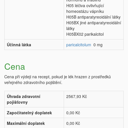
H05 léčiva ovlivňující
homeostázu vápníku
H05B antiparatyreoidální látky
H05BX jiné antiparatyreoidální
látky
H05BX02 parikalcitol
Účinná látka
paricalcitolum
0 mg
Cena
Cena při výdeji na recept, pokud je lék hrazen z prostředků
veřejného zdravotního pojištění.
Úhrada zdravotní
2567,93 Kč
pojišťovny
Započitatelný doplatek
0,00 Kč
Maximální doplatek
0,00 Kč