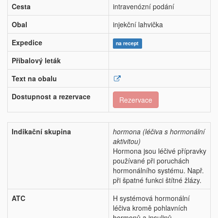
Cesta
intravenózní podání
Obal
injekční lahvička
Expedice
na recept
Příbalový leták
Text na obalu
Dostupnost a rezervace
Rezervace
Indikační skupina
hormona (léčiva s hormonální
aktivitou)
Hormona jsou léčivé přípravky
používané při poruchách
hormonálního systému. Např.
při špatné funkci štítné žlázy.
ATC
H systémová hormonální
léčiva kromě pohlavních
hormonů a insulinů