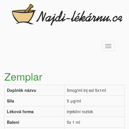
Toggle
navigation
Zemplar
Doplněk názvu
5mcg/ml inj sol 5x1ml
Síla
5 μg/ml
Léková forma
injekční roztok
Balení
5x 1 ml