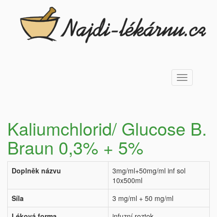
Toggle
navigation
Kaliumchlorid/ Glucose B.
Braun 0,3% + 5%
Doplněk názvu
3mg/ml+50mg/ml inf sol
10x500ml
Síla
3 mg/ml + 50 mg/ml
Léková forma
infuzní roztok