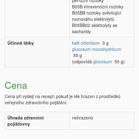
perfuzní roztoky
B05B intravenózní roztoky
B05BB roztoky ovlivňující
rovnováhu elektrolytů
B05BB02 elektrolyty se
sacharidy
Účinné látky
kalii chloridum
3 g
glucosum monohydricum
55 g
(odpovídá
glucosum
50 g)
Cena
Cena při výdeji na recept, pokud je lék hrazen z prostředků
veřejného zdravotního pojištění.
Úhrada zdravotní
nehrazeno
pojišťovny