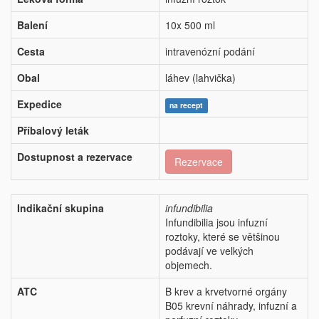
Balení
10x 500 ml
Cesta
intravenózní podání
Obal
láhev (lahvička)
Expedice
na recept
Příbalový leták
Dostupnost a rezervace
Rezervace
Indikační skupina
infundibilia
Infundibilia jsou infuzní
roztoky, které se většinou
podávají ve velkých
objemech.
ATC
B krev a krvetvorné orgány
B05 krevní náhrady, infuzní a