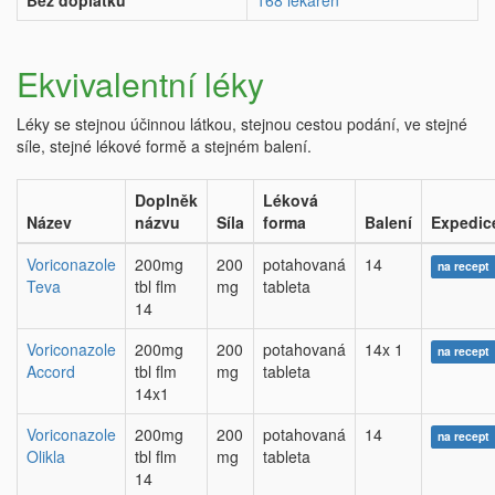
Bez doplatku
168 lékáren
Ekvivalentní léky
Léky se stejnou účinnou látkou, stejnou cestou podání, ve stejné
síle, stejné lékové formě a stejném balení.
Doplněk
Léková
Název
názvu
Síla
forma
Balení
Expedic
Voriconazole
200mg
200
potahovaná
14
na recept
Teva
tbl flm
mg
tableta
14
Voriconazole
200mg
200
potahovaná
14x 1
na recept
Accord
tbl flm
mg
tableta
14x1
Voriconazole
200mg
200
potahovaná
14
na recept
Olikla
tbl flm
mg
tableta
14