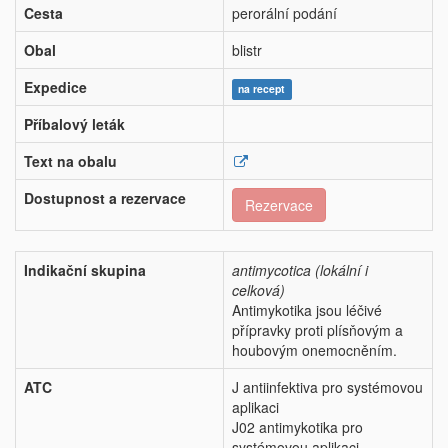
Cesta
perorální podání
Obal
blistr
Expedice
na recept
Příbalový leták
Text na obalu
Dostupnost a rezervace
Rezervace
Indikační skupina
antimycotica (lokální i
celková)
Antimykotika jsou léčivé
přípravky proti plísňovým a
houbovým onemocněním.
ATC
J antiinfektiva pro systémovou
aplikaci
J02 antimykotika pro
systémovou aplikaci