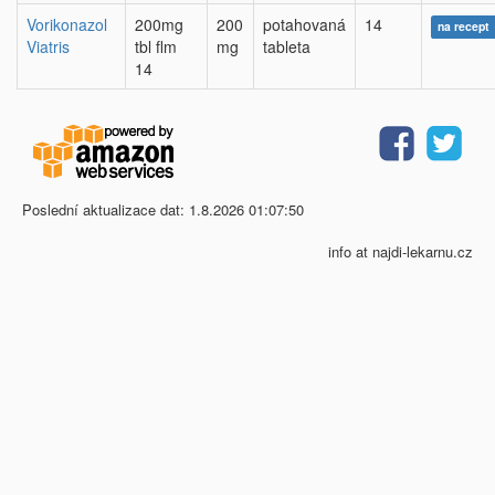
Vorikonazol
200mg
200
potahovaná
14
na recept
Viatris
tbl flm
mg
tableta
14
Poslední aktualizace dat: 1.8.2026 01:07:50
info at najdi-lekarnu.cz