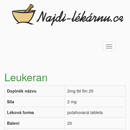
Toggle
navigation
Leukeran
Doplněk názvu
2mg tbl flm 25
Síla
2 mg
Léková forma
potahovaná tableta
Balení
25