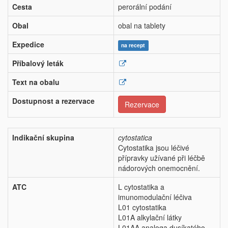
Cesta
perorální podání
Obal
obal na tablety
Expedice
na recept
Příbalový leták
Text na obalu
Dostupnost a rezervace
Rezervace
Indikační skupina
cytostatica
Cytostatika jsou léčivé
přípravky užívané při léčbě
nádorových onemocnění.
ATC
L cytostatika a
imunomodulační léčiva
L01 cytostatika
L01A alkylační látky
L01AA analoga dusíkatého