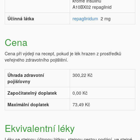
kromě insulinů
A10BX02 repaglinid
Účinná látka
repaglinidum
2 mg
Cena
Cena při výdeji na recept, pokud je lék hrazen z prostředků
veřejného zdravotního pojištění.
Úhrada zdravotní
300,22 Kč
pojišťovny
Započitatelný doplatek
0,00 Kč
Maximální doplatek
73,49 Kč
Ekvivalentní léky
Léky se stejnou účinnou látkou, stejnou cestou podání, ve stejné