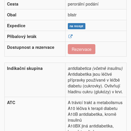
Cesta
perorální podání
Obal
blistr
Expedice
na recept
Příbalový leták
Dostupnost a rezervace
Rezervace
Indikační skupina
antidiabetica (včetně insulinu)
Antidiabetika jsou léčivé
přípravky používané v léčbě
diabetu (cukrovky). Ovlivňují
hladinu cukru (glukózy) v krvi.
ATC
A trávicí trakt a metabolismus
A10 léčiva k terapii diabetu
A10B antidiabetika, kromě
insulinů
A10BX jiná antidiabetika,