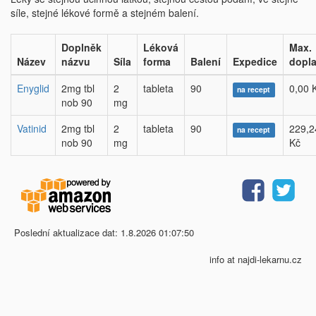
síle, stejné lékové formě a stejném balení.
Doplněk
Léková
Max.
Název
názvu
Síla
forma
Balení
Expedice
dopla
Enyglid
2mg tbl
2
tableta
90
0,00 
na recept
nob 90
mg
Vatinid
2mg tbl
2
tableta
90
229,2
na recept
nob 90
mg
Kč
Poslední aktualizace dat: 1.8.2026 01:07:50
info at najdi-lekarnu.cz