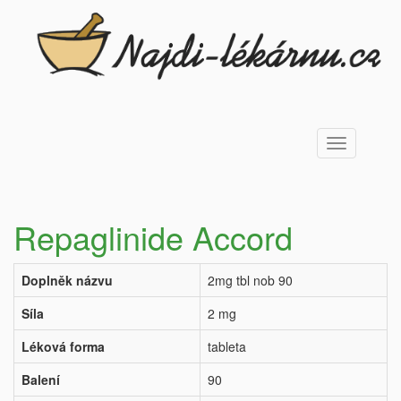
Toggle
navigation
Repaglinide Accord
Doplněk názvu
2mg tbl nob 90
Síla
2 mg
Léková forma
tableta
Balení
90