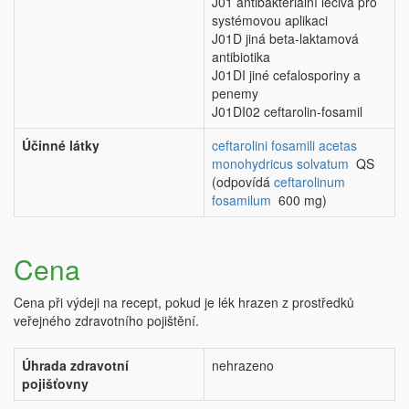
J01 antibakteriální léčiva pro
systémovou aplikaci
J01D jiná beta-laktamová
antibiotika
J01DI jiné cefalosporiny a
penemy
J01DI02 ceftarolin-fosamil
Účinné látky
ceftarolini fosamili acetas
monohydricus solvatum
QS
(odpovídá
ceftarolinum
fosamilum
600 mg)
Cena
Cena při výdeji na recept, pokud je lék hrazen z prostředků
veřejného zdravotního pojištění.
Úhrada zdravotní
nehrazeno
pojišťovny