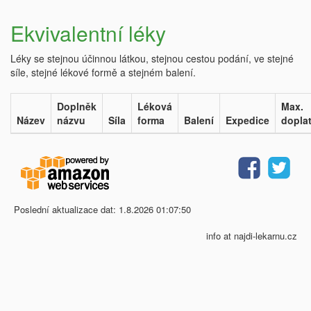
Ekvivalentní léky
Léky se stejnou účinnou látkou, stejnou cestou podání, ve stejné
síle, stejné lékové formě a stejném balení.
Doplněk
Léková
Max.
Název
názvu
Síla
forma
Balení
Expedice
dopla
Poslední aktualizace dat: 1.8.2026 01:07:50
info at najdi-lekarnu.cz