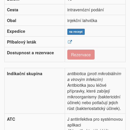
Cesta
intravenózní podání
Obal
injekční lahvička
Expedice
na recept
Příbalový leták
Dostupnost a rezervace
Rezervace
Indikační skupina
antibiotica (proti mikrobiálním
a virovým infekcím)
Antibiotika jsou léčivé
přípravky, které zabíjejí
mikroorganismy (baktericidní
účinek) nebo potlačují jejich
růst (bakteriostatický účinek).
ATC
J antiinfektiva pro systémovou
aplikaci