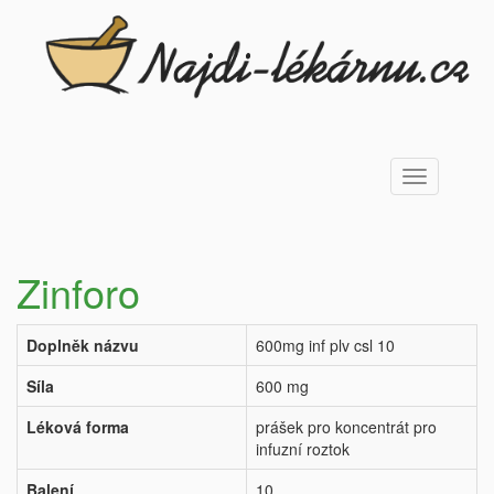
Toggle
navigation
Zinforo
Doplněk názvu
600mg inf plv csl 10
Síla
600 mg
Léková forma
prášek pro koncentrát pro
infuzní roztok
Balení
10