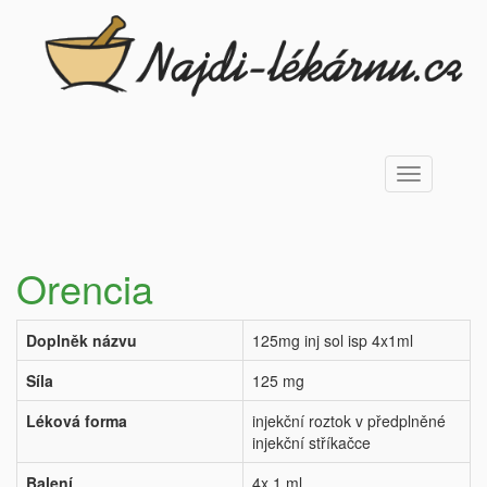
Toggle
navigation
Orencia
Doplněk názvu
125mg inj sol isp 4x1ml
Síla
125 mg
Léková forma
injekční roztok v předplněné
injekční stříkačce
Balení
4x 1 ml