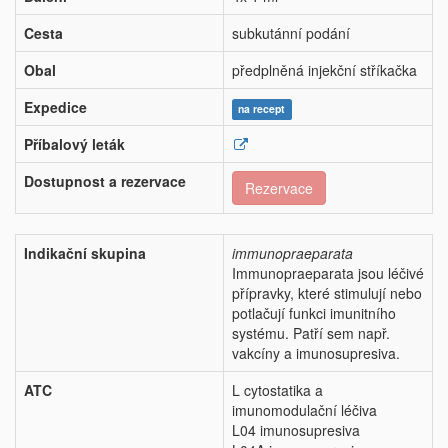
Cesta
subkutánní podání
Obal
předplněná injekční stříkačka
Expedice
na recept
Příbalový leták
Dostupnost a rezervace
Rezervace
Indikační skupina
immunopraeparata
Immunopraeparata jsou léčivé
přípravky, které stimulují nebo
potlačují funkci imunitního
systému. Patří sem např.
vakcíny a imunosupresiva.
ATC
L cytostatika a
imunomodulační léčiva
L04 imunosupresiva