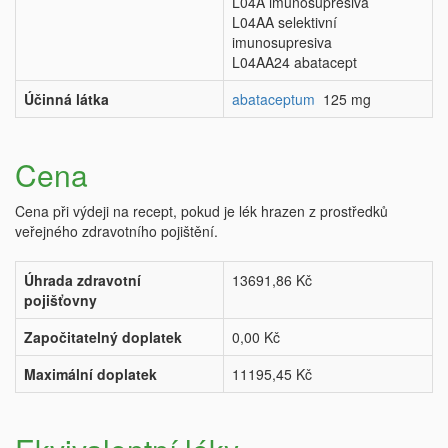
L04A imunosupresiva
L04AA selektivní
imunosupresiva
L04AA24 abatacept
Účinná látka
abataceptum
125 mg
Cena
Cena při výdeji na recept, pokud je lék hrazen z prostředků
veřejného zdravotního pojištění.
Úhrada zdravotní
13691,86 Kč
pojišťovny
Započitatelný doplatek
0,00 Kč
Maximální doplatek
11195,45 Kč