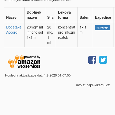
Doplněk
Léková
Název
názvu
Síla
forma
Balení
Expedice
Docetaxel
20mg/1ml
20
koncentrát
1x 1
na recept
Accord
inf cnc sol
mg/
pro infuzní
ml
1x1ml
1
roztok
ml
Poslední aktualizace dat: 1.8.2026 01:07:50
info at najdi-lekarnu.cz