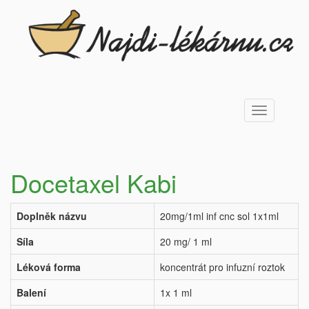
Toggle
navigation
Docetaxel Kabi
Doplněk názvu
20mg/1ml inf cnc sol 1x1ml
Síla
20 mg/ 1 ml
Léková forma
koncentrát pro infuzní roztok
Balení
1x 1 ml