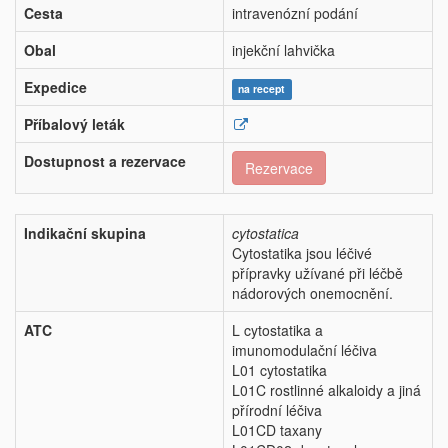
Cesta
intravenózní podání
Obal
injekční lahvička
Expedice
na recept
Příbalový leták
Dostupnost a rezervace
Rezervace
Indikační skupina
cytostatica
Cytostatika jsou léčivé
přípravky užívané při léčbě
nádorových onemocnění.
ATC
L cytostatika a
imunomodulační léčiva
L01 cytostatika
L01C rostlinné alkaloidy a jiná
přírodní léčiva
L01CD taxany