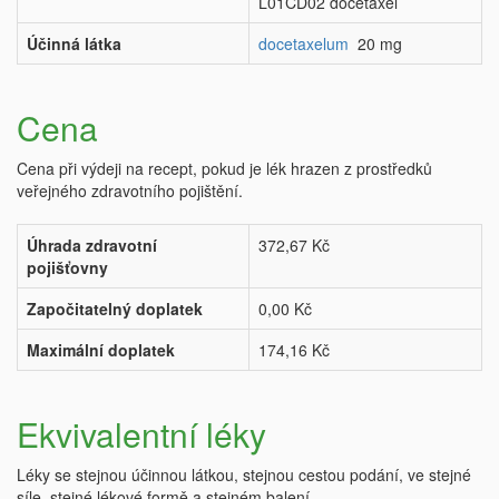
L01CD02 docetaxel
Účinná látka
docetaxelum
20 mg
Cena
Cena při výdeji na recept, pokud je lék hrazen z prostředků
veřejného zdravotního pojištění.
Úhrada zdravotní
372,67 Kč
pojišťovny
Započitatelný doplatek
0,00 Kč
Maximální doplatek
174,16 Kč
Ekvivalentní léky
Léky se stejnou účinnou látkou, stejnou cestou podání, ve stejné
síle, stejné lékové formě a stejném balení.