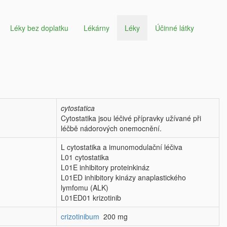
Léky bez doplatku
Lékárny
Léky
Účinné látky
cytostatica
Cytostatika jsou léčivé přípravky užívané při
léčbě nádorových onemocnění.
L cytostatika a imunomodulační léčiva
L01 cytostatika
L01E inhibitory proteinkináz
L01ED inhibitory kinázy anaplastického
lymfomu (ALK)
L01ED01 krizotinib
crizotinibum
200 mg