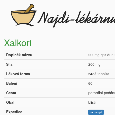
Xalkori
Doplněk názvu
200mg cps dur 
Síla
200 mg
Léková forma
tvrdá tobolka
Balení
60
Cesta
perorální podán
Obal
blistr
Expedice
na recept