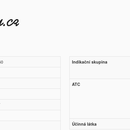
60
Indikační skupina
ATC
í
Účinná látka