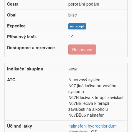
Cesta
perorální podání
Obal
blistr
Expedice
na recept
Příbalový leták
Dostupnost a rezervace
Rezervace
Indikační skupina
varia
ATC
N nervový systém
N07 jiná léčiva nervového
systému
N07B léčiva k terapii závislostí
N07BB léčiva k terapii
závislosti na alkoholu
N07BB05 nalmefen
Účinné látky
nalmefeni hydrochloridum
dihydricum
QS