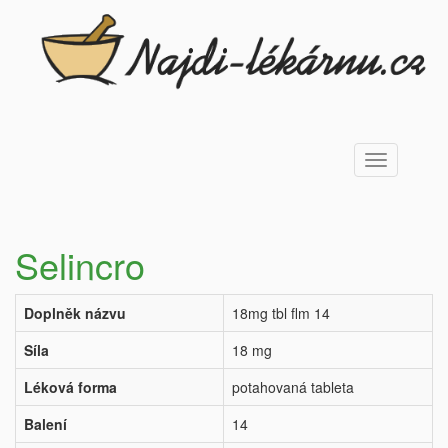
Toggle
navigation
Selincro
Doplněk názvu
18mg tbl flm 14
Síla
18 mg
Léková forma
potahovaná tableta
Balení
14