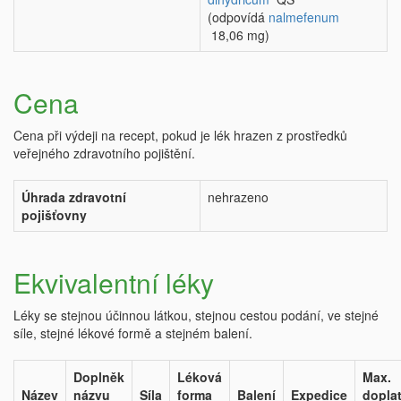
(odpovídá
nalmefenum
18,06 mg)
Cena
Cena při výdeji na recept, pokud je lék hrazen z prostředků
veřejného zdravotního pojištění.
Úhrada zdravotní
nehrazeno
pojišťovny
Ekvivalentní léky
Léky se stejnou účinnou látkou, stejnou cestou podání, ve stejné
síle, stejné lékové formě a stejném balení.
Doplněk
Léková
Max.
Název
názvu
Síla
forma
Balení
Expedice
dopla