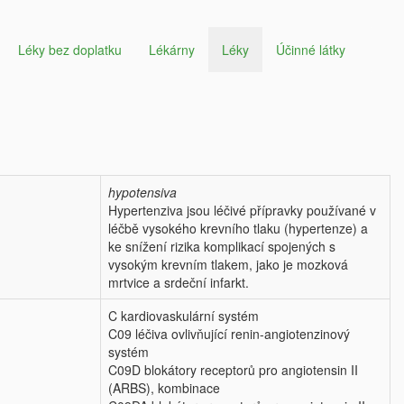
Léky bez doplatku
Lékárny
Léky
Účinné látky
hypotensiva
Hypertenziva jsou léčivé přípravky používané v
léčbě vysokého krevního tlaku (hypertenze) a
ke snížení rizika komplikací spojených s
vysokým krevním tlakem, jako je mozková
mrtvice a srdeční infarkt.
C kardiovaskulární systém
C09 léčiva ovlivňující renin-angiotenzinový
systém
C09D blokátory receptorů pro angiotensin II
(ARBS), kombinace