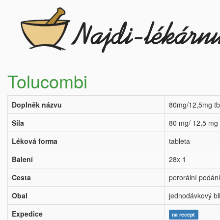
Tolucombi
Doplněk názvu
80mg/12,5mg tb
Síla
80 mg/ 12,5 mg
Léková forma
tableta
Balení
28x 1
Cesta
perorální podán
Obal
jednodávkový bli
Expedice
na recept