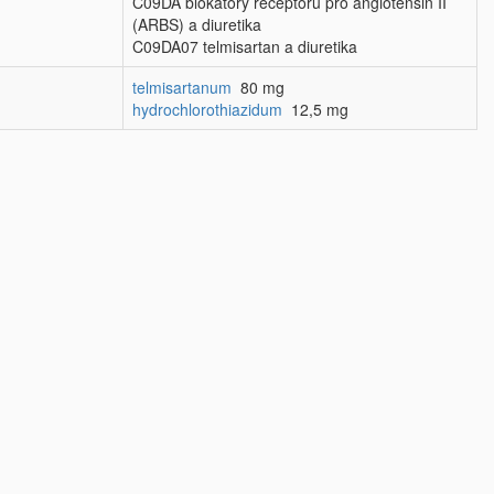
C09DA blokátory receptorů pro angiotensin II
(ARBS) a diuretika
C09DA07 telmisartan a diuretika
telmisartanum
80 mg
hydrochlorothiazidum
12,5 mg