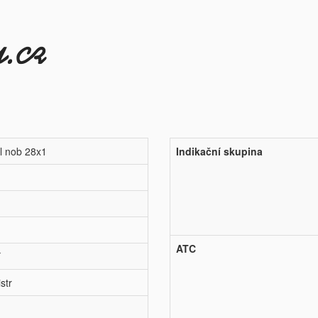
l nob 28x1
Indikační skupina
ATC
í
str