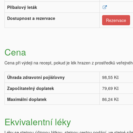
Příbalový leták
Dostupnost a rezervace
Rezervace
Cena
Cena při výdeji na recept, pokud je lék hrazen z prostředků veřejnéh
Úhrada zdravotní pojišťovny
98,55 Kč
Započitatelný doplatek
79,69 Kč
Maximální doplatek
86,24 Kč
Ekvivalentní léky
Léky se stejnou účinnou látkou, stejnou cestou podání, ve stejné síl