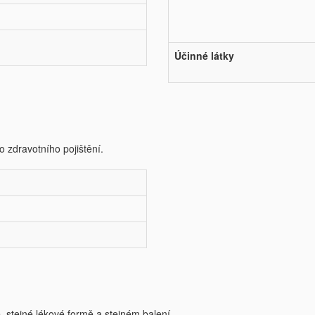
Účinné látky
o zdravotního pojištění.
e, stejné lékové formě a stejném balení.