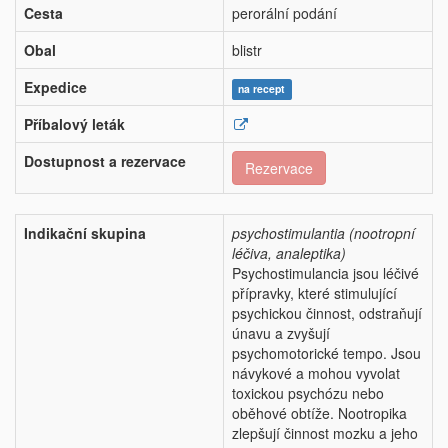
Cesta
perorální podání
Obal
blistr
Expedice
na recept
Příbalový leták
Dostupnost a rezervace
Rezervace
Indikační skupina
psychostimulantia (nootropní
léčiva, analeptika)
Psychostimulancia jsou léčivé
přípravky, které stimulující
psychickou činnost, odstraňují
únavu a zvyšují
psychomotorické tempo. Jsou
návykové a mohou vyvolat
toxickou psychózu nebo
oběhové obtíže. Nootropika
zlepšují činnost mozku a jeho