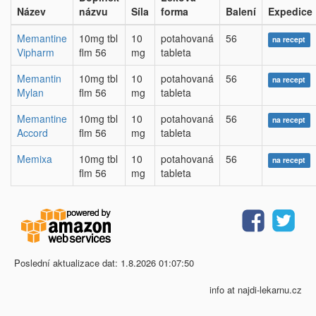
Název
názvu
Síla
forma
Balení
Expedice
Memantine
10mg tbl
10
potahovaná
56
na recept
Vipharm
flm 56
mg
tableta
Memantin
10mg tbl
10
potahovaná
56
na recept
Mylan
flm 56
mg
tableta
Memantine
10mg tbl
10
potahovaná
56
na recept
Accord
flm 56
mg
tableta
Memixa
10mg tbl
10
potahovaná
56
na recept
flm 56
mg
tableta
Poslední aktualizace dat: 1.8.2026 01:07:50
info at najdi-lekarnu.cz