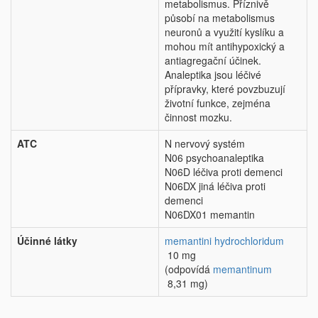
metabolismus. Příznivě
působí na metabolismus
neuronů a využití kyslíku a
mohou mít antihypoxický a
antiagregační účinek.
Analeptika jsou léčivé
přípravky, které povzbuzují
životní funkce, zejména
činnost mozku.
ATC
N nervový systém
N06 psychoanaleptika
N06D léčiva proti demenci
N06DX jiná léčiva proti
demenci
N06DX01 memantin
Účinné látky
memantini hydrochloridum
10 mg
(odpovídá
memantinum
8,31 mg)