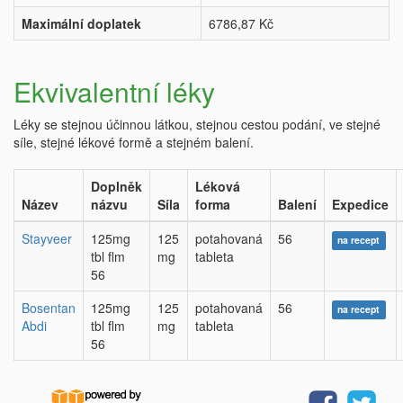
Maximální doplatek
6786,87 Kč
Ekvivalentní léky
Léky se stejnou účinnou látkou, stejnou cestou podání, ve stejné
síle, stejné lékové formě a stejném balení.
Doplněk
Léková
Název
názvu
Síla
forma
Balení
Expedice
Stayveer
125mg
125
potahovaná
56
na recept
tbl flm
mg
tableta
56
Bosentan
125mg
125
potahovaná
56
na recept
Abdi
tbl flm
mg
tableta
56