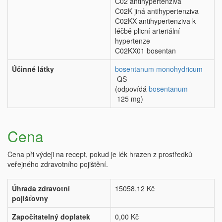
C02 antihypertenziva
C02K jiná antihypertenziva
C02KX antihypertenziva k
léčbě plicní arteriální
hypertenze
C02KX01 bosentan
Účinné látky
bosentanum monohydricum
QS
(odpovídá
bosentanum
125 mg)
Cena
Cena při výdeji na recept, pokud je lék hrazen z prostředků
veřejného zdravotního pojištění.
Úhrada zdravotní
15058,12 Kč
pojišťovny
Započitatelný doplatek
0,00 Kč