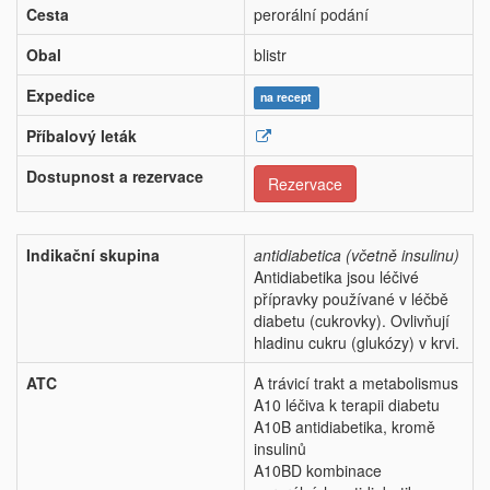
Cesta
perorální podání
Obal
blistr
Expedice
na recept
Příbalový leták
Dostupnost a rezervace
Rezervace
Indikační skupina
antidiabetica (včetně insulinu)
Antidiabetika jsou léčivé
přípravky používané v léčbě
diabetu (cukrovky). Ovlivňují
hladinu cukru (glukózy) v krvi.
ATC
A trávicí trakt a metabolismus
A10 léčiva k terapii diabetu
A10B antidiabetika, kromě
insulinů
A10BD kombinace