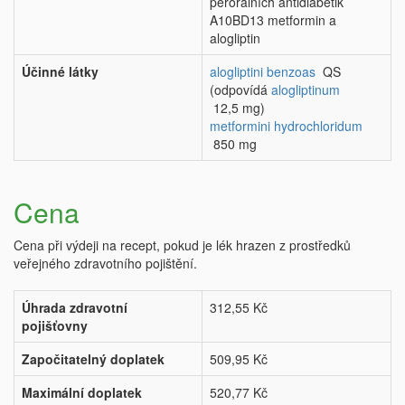
perorálních antidiabetik
A10BD13 metformin a
alogliptin
Účinné látky
alogliptini benzoas
QS
(odpovídá
alogliptinum
12,5 mg)
metformini hydrochloridum
850 mg
Cena
Cena při výdeji na recept, pokud je lék hrazen z prostředků
veřejného zdravotního pojištění.
Úhrada zdravotní
312,55 Kč
pojišťovny
Započitatelný doplatek
509,95 Kč
Maximální doplatek
520,77 Kč