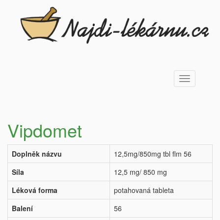
Toggle
navigation
Vipdomet
Doplněk názvu
12,5mg/850mg tbl flm 56
Síla
12,5 mg/ 850 mg
Léková forma
potahovaná tableta
Balení
56