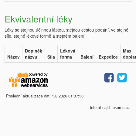
Ekvivalentní léky
Léky se stejnou účinnou látkou, stejnou cestou podání, ve stejné
síle, stejné lékové formě a stejném balení.
Doplněk
Léková
Max.
Název
názvu
Síla
forma
Balení
Expedice
dopla
Poslední aktualizace dat: 1.8.2026 01:07:50
info at najdi-lekarnu.cz