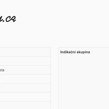
Indikační skupina
eta
í