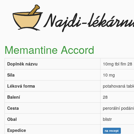
Memantine Accord
Doplněk názvu
10mg tbl flm 28
Síla
10 mg
Léková forma
potahovaná tabl
Balení
28
Cesta
perorální podán
Obal
blistr
Expedice
na recept