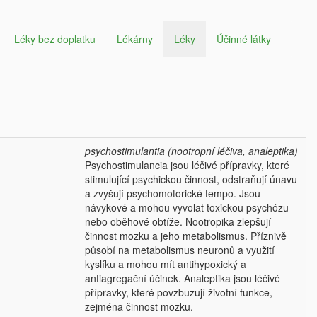
Léky bez doplatku
Lékárny
Léky
Účinné látky
psychostimulantia (nootropní léčiva, analeptika)
Psychostimulancia jsou léčivé přípravky, které
stimulující psychickou činnost, odstraňují únavu
a zvyšují psychomotorické tempo. Jsou
návykové a mohou vyvolat toxickou psychózu
nebo oběhové obtíže. Nootropika zlepšují
činnost mozku a jeho metabolismus. Příznivě
působí na metabolismus neuronů a využití
kyslíku a mohou mít antihypoxický a
antiagregační účinek. Analeptika jsou léčivé
přípravky, které povzbuzují životní funkce,
zejména činnost mozku.