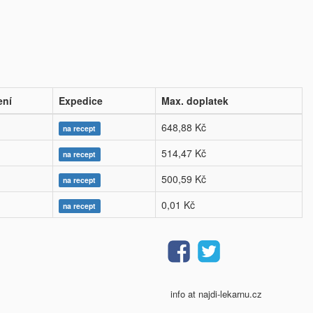
ení
Expedice
Max. doplatek
648,88 Kč
na recept
514,47 Kč
na recept
500,59 Kč
na recept
0,01 Kč
na recept
info at najdi-lekarnu.cz