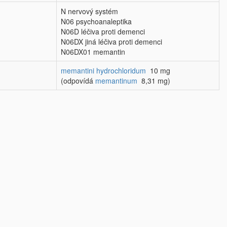
N nervový systém
N06 psychoanaleptika
N06D léčiva proti demenci
N06DX jiná léčiva proti demenci
N06DX01 memantin
memantini hydrochloridum
10 mg
(odpovídá
memantinum
8,31 mg)