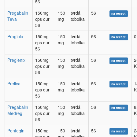
56
Pregabalin
150mg
150
tvrdá
56
na recept
Teva
cps dur
mg
tobolka
56
Pragiola
150mg
150
tvrdá
56
0
na recept
cps dur
mg
tobolka
56
Preglenix
150mg
150
tvrdá
56
2
na recept
cps dur
mg
tobolka
K
56
Prelica
150mg
150
tvrdá
56
1
na recept
cps dur
mg
tobolka
K
56
Pregabalin
150mg
150
tvrdá
56
8
na recept
Medreg
cps dur
mg
tobolka
K
56
Pentegin
150mg
150
tvrdá
56
2
na recept
cps dur
mg
tobolka
K