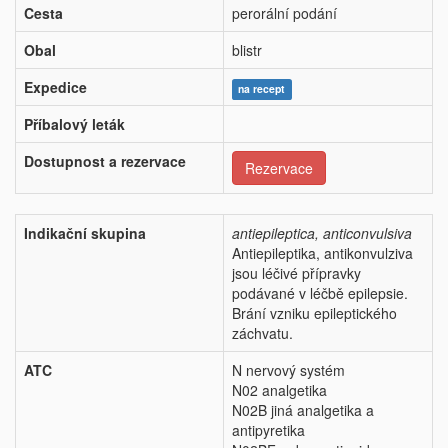
Cesta
perorální podání
Obal
blistr
Expedice
na recept
Příbalový leták
Dostupnost a rezervace
Rezervace
Indikační skupina
antiepileptica, anticonvulsiva
Antiepileptika, antikonvulziva
jsou léčivé přípravky
podávané v léčbě epilepsie.
Brání vzniku epileptického
záchvatu.
ATC
N nervový systém
N02 analgetika
N02B jiná analgetika a
antipyretika