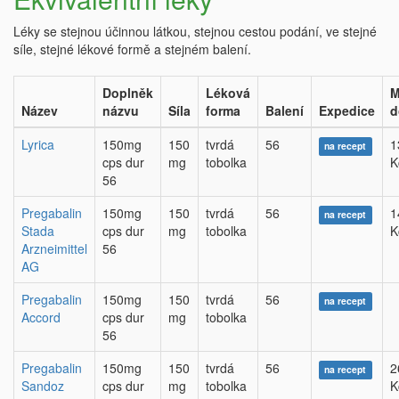
Léky se stejnou účinnou látkou, stejnou cestou podání, ve stejné
síle, stejné lékové formě a stejném balení.
Doplněk
Léková
M
Název
názvu
Síla
forma
Balení
Expedice
d
Lyrica
150mg
150
tvrdá
56
1
na recept
cps dur
mg
tobolka
K
56
Pregabalin
150mg
150
tvrdá
56
1
na recept
Stada
cps dur
mg
tobolka
K
Arzneimittel
56
AG
Pregabalin
150mg
150
tvrdá
56
na recept
Accord
cps dur
mg
tobolka
56
Pregabalin
150mg
150
tvrdá
56
2
na recept
Sandoz
cps dur
mg
tobolka
K