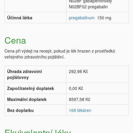
N02BF gabapentinoidy
N02BF02 pregabalin
Účinná látka
pregabalinum
150 mg
Cena
Cena při výdeji na recept, pokud je lék hrazen z prostředků
veřejného zdravotního pojištění.
Úhrada zdravotní
292,98 Kč
pojišťovny
Započitatelný doplatek
0,00 Kč
Maximální doplatek
8597,58 Kč
Bez doplatku
168 lékáren
Ekvivalentní léky