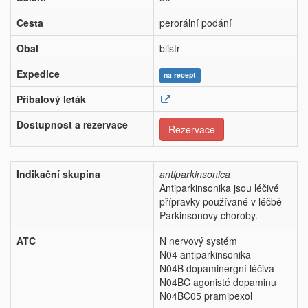
Cesta
perorální podání
Obal
blistr
Expedice
na recept
Příbalový leták
Dostupnost a rezervace
Rezervace
Indikační skupina
antiparkinsonica
Antiparkinsonika jsou léčivé
přípravky používané v léčbě
Parkinsonovy choroby.
ATC
N nervový systém
N04 antiparkinsonika
N04B dopaminergní léčiva
N04BC agonisté dopaminu
N04BC05 pramipexol