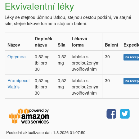
Ekvivalentní léky
Léky se stejnou účinnou látkou, stejnou cestou podání, ve stejné
síle, stejné lékové formě a stejném balení.
Doplněk
Léková
Název
názvu
Síla
forma
Balení
Expedi
Oprymea
0,52mg
0,52
tableta s
30
na recep
tbl pro
mg
prodlouženým
30
uvolňováním
Pramipexol
0,52mg
0,52
tableta s
30
na recep
Viatris
tbl pro
mg
prodlouženým
30
uvolňováním
Poslední aktualizace dat: 1.8.2026 01:07:50