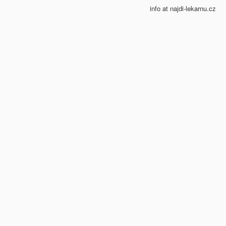
info at najdi-lekarnu.cz