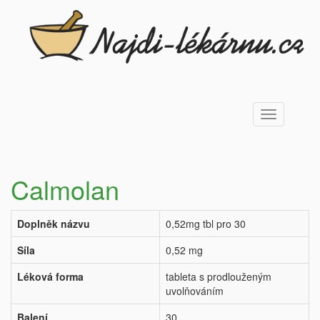
Toggle
navigation
Calmolan
Doplněk názvu
0,52mg tbl pro 30
Síla
0,52 mg
Léková forma
tableta s prodlouženým
uvolňováním
Balení
30