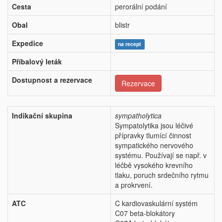
Cesta
perorální podání
Obal
blistr
Expedice
na recept
Příbalový leták
Dostupnost a rezervace
Rezervace
Indikační skupina
sympatholytica
Sympatolytika jsou léčivé
přípravky tlumící činnost
sympatického nervového
systému. Používají se např. v
léčbě vysokého krevního
tlaku, poruch srdečního rytmu
a prokrvení.
ATC
C kardiovaskulární systém
C07 beta-blokátory