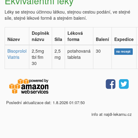
Ekvivalentní léky
Léky se stejnou účinnou látkou, stejnou cestou podání, ve stejné
síle, stejné lékové formě a stejném balení.
Doplněk
Léková
Název
názvu
Síla
forma
Balení
Expedice
Bisoprolol
2,5mg
2,5
potahovaná
30
na recept
Viatris
tbl flm
mg
tableta
30
Poslední aktualizace dat: 1.8.2026 01:07:50
info at najdi-lekarnu.cz