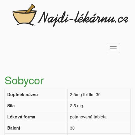
Toggle
navigation
Sobycor
Doplněk názvu
2,5mg tbl flm 30
Síla
2,5 mg
Léková forma
potahovaná tableta
Balení
30