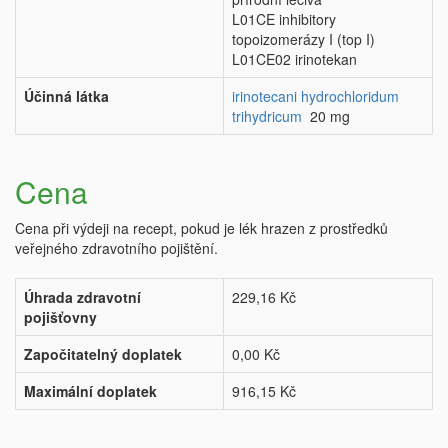
L01CE inhibitory
topoizomerázy I (top I)
L01CE02 irinotekan
Účinná látka
irinotecani hydrochloridum
trihydricum
20 mg
Cena
Cena při výdeji na recept, pokud je lék hrazen z prostředků
veřejného zdravotního pojištění.
Úhrada zdravotní
229,16 Kč
pojišťovny
Započitatelný doplatek
0,00 Kč
Maximální doplatek
916,15 Kč