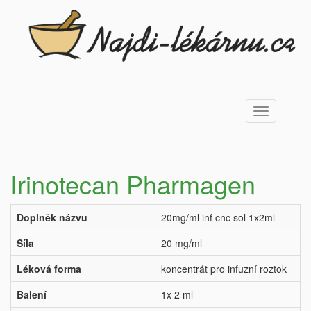
Toggle
navigation
Irinotecan Pharmagen
Doplněk názvu
20mg/ml inf cnc sol 1x2ml
Síla
20 mg/ml
Léková forma
koncentrát pro infuzní roztok
Balení
1x 2 ml