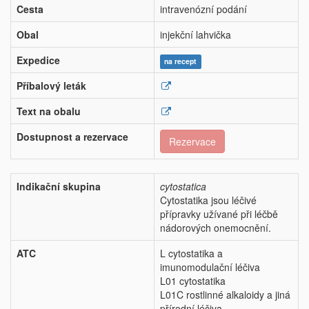
Cesta
intravenózní podání
Obal
injekční lahvička
Expedice
na recept
Příbalový leták
Text na obalu
Dostupnost a rezervace
Rezervace
Indikační skupina
cytostatica
Cytostatika jsou léčivé
přípravky užívané při léčbě
nádorových onemocnění.
ATC
L cytostatika a
imunomodulační léčiva
L01 cytostatika
L01C rostlinné alkaloidy a jiná
přírodní léčiva