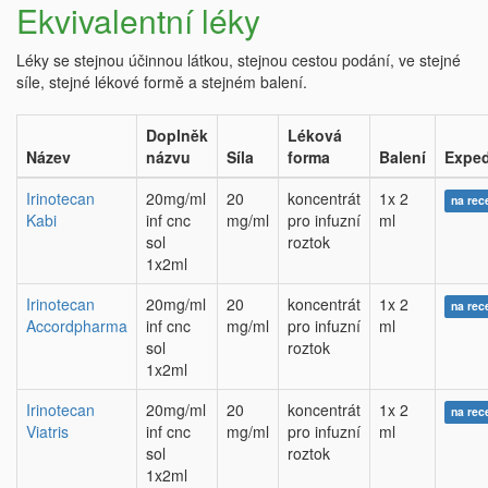
Ekvivalentní léky
Léky se stejnou účinnou látkou, stejnou cestou podání, ve stejné
síle, stejné lékové formě a stejném balení.
Doplněk
Léková
Název
názvu
Síla
forma
Balení
Exped
Irinotecan
20mg/ml
20
koncentrát
1x 2
na rec
Kabi
inf cnc
mg/ml
pro infuzní
ml
sol
roztok
1x2ml
Irinotecan
20mg/ml
20
koncentrát
1x 2
na rec
Accordpharma
inf cnc
mg/ml
pro infuzní
ml
sol
roztok
1x2ml
Irinotecan
20mg/ml
20
koncentrát
1x 2
na rec
Viatris
inf cnc
mg/ml
pro infuzní
ml
sol
roztok
1x2ml