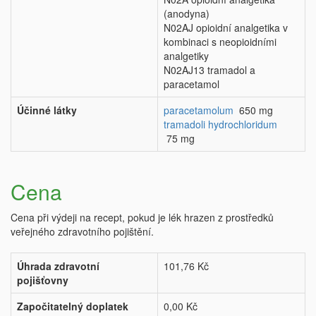
(anodyna)
N02AJ opioidní analgetika v
kombinaci s neopioidními
analgetiky
N02AJ13 tramadol a
paracetamol
Účinné látky
paracetamolum
650 mg
tramadoli hydrochloridum
75 mg
Cena
Cena při výdeji na recept, pokud je lék hrazen z prostředků
veřejného zdravotního pojištění.
Úhrada zdravotní
101,76 Kč
pojišťovny
Započitatelný doplatek
0,00 Kč