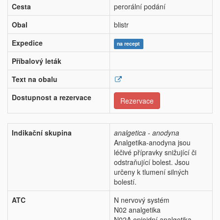
Cesta
perorální podání
Obal
blistr
Expedice
na recept
Příbalový leták
Text na obalu
Dostupnost a rezervace
Rezervace
Indikační skupina
analgetica - anodyna
Analgetika-anodyna jsou
léčivé přípravky snižující či
odstraňující bolest. Jsou
určeny k tlumení silných
bolestí.
ATC
N nervový systém
N02 analgetika
N02A opioidní analgetika