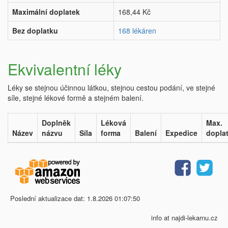
Maximální doplatek
168,44 Kč
Bez doplatku
168 lékáren
Ekvivalentní léky
Léky se stejnou účinnou látkou, stejnou cestou podání, ve stejné
síle, stejné lékové formě a stejném balení.
Doplněk
Léková
Max.
Název
názvu
Síla
forma
Balení
Expedice
dopla
Poslední aktualizace dat: 1.8.2026 01:07:50
info at najdi-lekarnu.cz