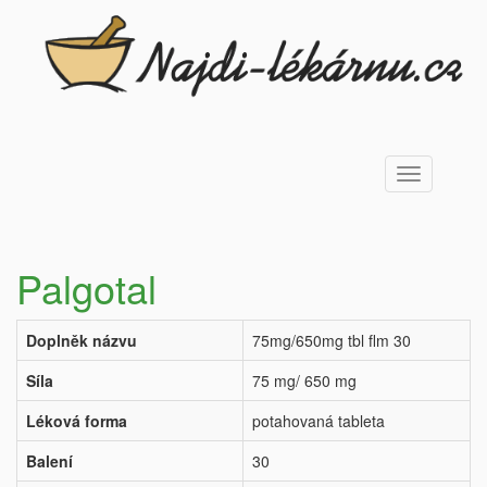
Toggle
navigation
Palgotal
Doplněk názvu
75mg/650mg tbl flm 30
Síla
75 mg/ 650 mg
Léková forma
potahovaná tableta
Balení
30