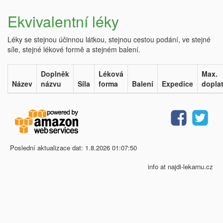
Ekvivalentní léky
Léky se stejnou účinnou látkou, stejnou cestou podání, ve stejné
síle, stejné lékové formě a stejném balení.
Doplněk
Léková
Max.
Název
názvu
Síla
forma
Balení
Expedice
dopla
Poslední aktualizace dat: 1.8.2026 01:07:50
info at najdi-lekarnu.cz