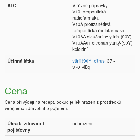
ATC
V různé přípravky
V10 terapeutická
radiofarmaka
V10A protizánětlivá
terapeutická radiofarmaka
V10AA sloučeniny yttria-(90Y)
V10AA01 citronan yttritý-(90Y)
koloidní
Účinná látka
yttrii (90Y) citras
37 -
370 MBq
Cena
Cena při výdeji na recept, pokud je lék hrazen z prostředků
veřejného zdravotního pojištění.
Úhrada zdravotní
nehrazeno
pojišťovny