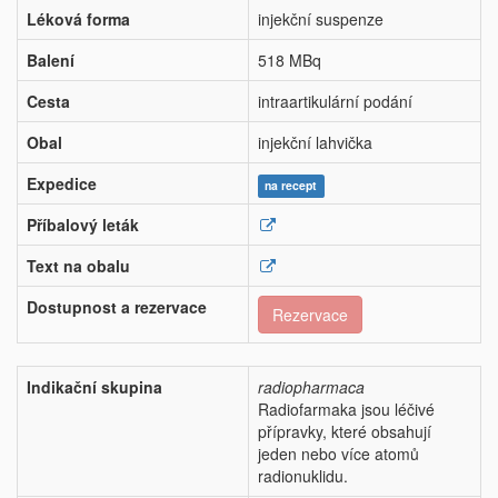
Léková forma
injekční suspenze
Balení
518 MBq
Cesta
intraartikulární podání
Obal
injekční lahvička
Expedice
na recept
Příbalový leták
Text na obalu
Dostupnost a rezervace
Rezervace
Indikační skupina
radiopharmaca
Radiofarmaka jsou léčivé
přípravky, které obsahují
jeden nebo více atomů
radionuklidu.