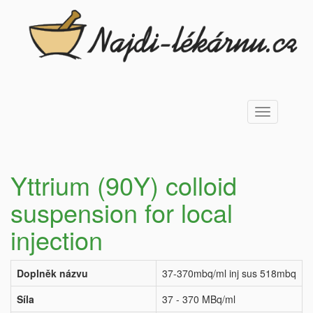
Toggle
navigation
Yttrium (90Y) colloid
suspension for local
injection
Doplněk názvu
37-370mbq/ml inj sus 518mbq
Síla
37 - 370 MBq/ml