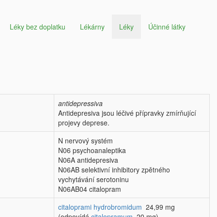
Léky bez doplatku
Lékárny
Léky
Účinné látky
antidepressiva
Antidepresiva jsou léčivé přípravky zmírňující
projevy deprese.
N nervový systém
N06 psychoanaleptika
N06A antidepresiva
N06AB selektivní inhibitory zpětného
vychytávání serotoninu
N06AB04 citalopram
citaloprami hydrobromidum
24,99 mg
(odpovídá
citalopramum
20 mg)