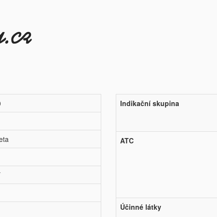
0
Indikační skupina
eta
ATC
í
Účinné látky