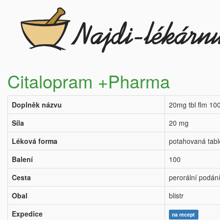
Citalopram +Pharma
Doplněk názvu
20mg tbl flm 10
Síla
20 mg
Léková forma
potahovaná tabl
Balení
100
Cesta
perorální podán
Obal
blistr
Expedice
na recept