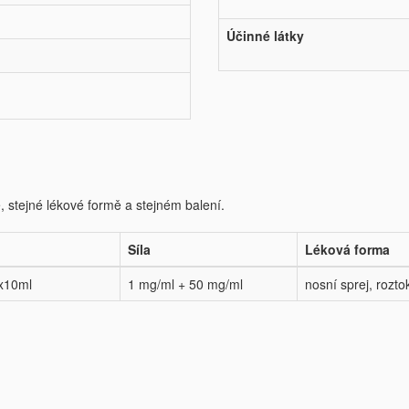
Účinné látky
e, stejné lékové formě a stejném balení.
Síla
Léková forma
x10ml
1 mg/ml + 50 mg/ml
nosní sprej, rozto