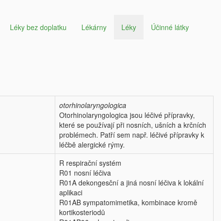
Léky bez doplatku
Lékárny
Léky
Účinné látky
otorhinolaryngologica
Otorhinolaryngologica jsou léčivé přípravky,
které se používají při nosních, ušních a krčních
problémech. Patří sem např. léčivé přípravky k
léčbě alergické rýmy.
R respirační systém
R01 nosní léčiva
R01A dekongesční a jiná nosní léčiva k lokální
aplikaci
R01AB sympatomimetika, kombinace kromě
kortikosteriodů