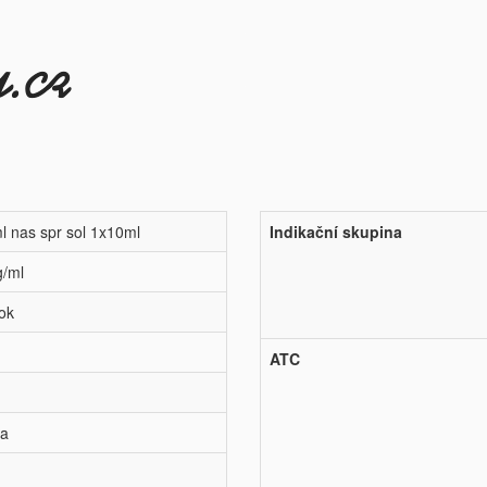
 nas spr sol 1x10ml
Indikační skupina
g/ml
tok
ATC
pa