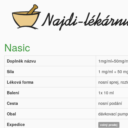
Nasic
Doplněk názvu
1mg/ml+50mg/ml
Síla
1 mg/ml + 50 m
Léková forma
nosní sprej, roz
Balení
1x 10 ml
Cesta
nosní podání
Obal
dávkovací pum
Expedice
volný prodej