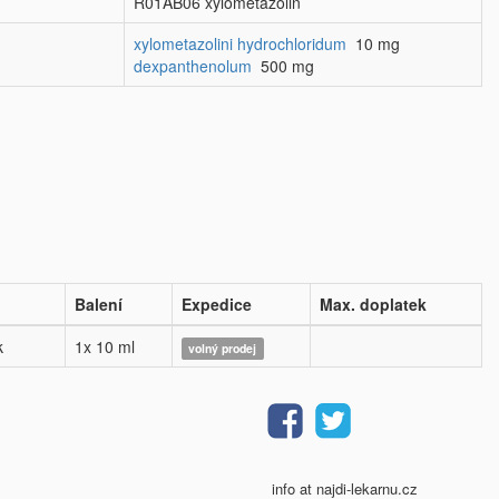
R01AB06 xylometazolin
xylometazolini hydrochloridum
10 mg
dexpanthenolum
500 mg
Balení
Expedice
Max. doplatek
k
1x 10 ml
volný prodej
info at najdi-lekarnu.cz