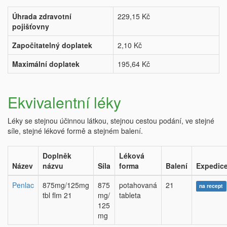
Úhrada zdravotní
229,15 Kč
pojišťovny
Započitatelný doplatek
2,10 Kč
Maximální doplatek
195,64 Kč
Ekvivalentní léky
Léky se stejnou účinnou látkou, stejnou cestou podání, ve stejné
síle, stejné lékové formě a stejném balení.
Doplněk
Léková
Název
názvu
Síla
forma
Balení
Expedic
Penlac
875mg/125mg
875
potahovaná
21
na recept
tbl flm 21
mg/
tableta
125
mg