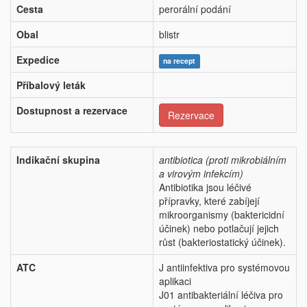
Cesta
perorální podání
Obal
blistr
Expedice
na recept
Příbalový leták
Dostupnost a rezervace
Rezervace
Indikační skupina
antibiotica (proti mikrobiálním
a virovým infekcím)
Antibiotika jsou léčivé
přípravky, které zabíjejí
mikroorganismy (baktericidní
účinek) nebo potlačují jejich
růst (bakteriostatický účinek).
ATC
J antiinfektiva pro systémovou
aplikaci
J01 antibakteriální léčiva pro