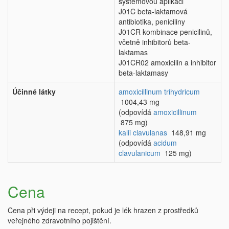
systémovou aplikaci
J01C beta-laktamová
antibiotika, peniciliny
J01CR kombinace penicilinů,
včetně inhibitorů beta-
laktamas
J01CR02 amoxicilin a inhibitor
beta-laktamasy
Účinné látky
amoxicillinum trihydricum
1004,43 mg
(odpovídá
amoxicillinum
875 mg)
kalii clavulanas
148,91 mg
(odpovídá
acidum
clavulanicum
125 mg)
Cena
Cena při výdeji na recept, pokud je lék hrazen z prostředků
veřejného zdravotního pojištění.