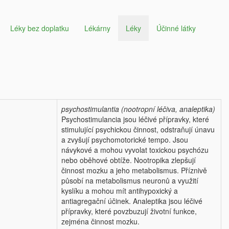
Léky bez doplatku
Lékárny
Léky
Účinné látky
psychostimulantia (nootropní léčiva, analeptika)
Psychostimulancia jsou léčivé přípravky, které
stimulující psychickou činnost, odstraňují únavu
a zvyšují psychomotorické tempo. Jsou
návykové a mohou vyvolat toxickou psychózu
nebo oběhové obtíže. Nootropika zlepšují
činnost mozku a jeho metabolismus. Příznivě
působí na metabolismus neuronů a využití
kyslíku a mohou mít antihypoxický a
antiagregační účinek. Analeptika jsou léčivé
přípravky, které povzbuzují životní funkce,
zejména činnost mozku.