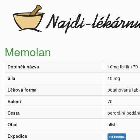
Memolan
Doplněk názvu
10mg tbl flm 70
Síla
10 mg
Léková forma
potahovaná tabl
Balení
70
Cesta
perorální podán
Obal
blistr
Expedice
na recept