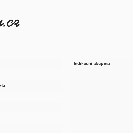
Indikační skupina
eta
í