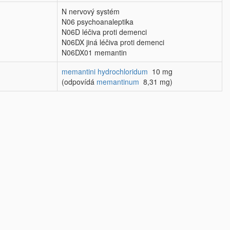
N nervový systém
N06 psychoanaleptika
N06D léčiva proti demenci
N06DX jiná léčiva proti demenci
N06DX01 memantin
memantini hydrochloridum
10 mg
(odpovídá
memantinum
8,31 mg)