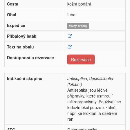
Cesta
kožní podání
Obal
tuba
Expedice
volný prodej
Příbalový leták
Text na obalu
Dostupnost a rezervace
Rezervace
Indikační skupina
antiseptica, desinficientia
(lokální)
Antiseptika jsou léčivé
přípravky, které usmrcují
mikroorganismy. Používají se
k dezinfekci pouze lokálně,
např. ke kloktání a ošetření
ran.
ATC
D dermatologika