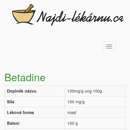
Toggle
navigation
Betadine
Doplněk názvu
100mg/g ung 100g
Síla
100 mg/g
Léková forma
mast
Balení
100 g