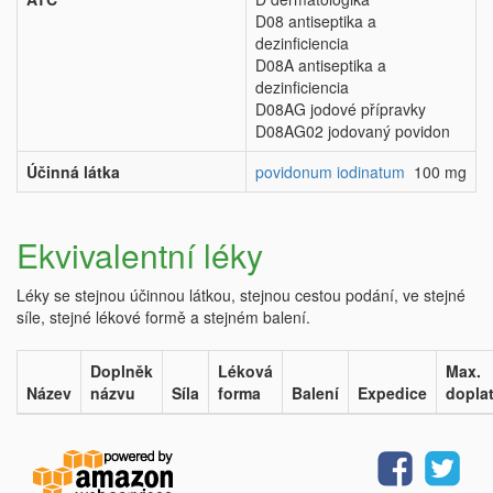
D08 antiseptika a
dezinficiencia
D08A antiseptika a
dezinficiencia
D08AG jodové přípravky
D08AG02 jodovaný povidon
Účinná látka
povidonum iodinatum
100 mg
Ekvivalentní léky
Léky se stejnou účinnou látkou, stejnou cestou podání, ve stejné
síle, stejné lékové formě a stejném balení.
Doplněk
Léková
Max.
Název
názvu
Síla
forma
Balení
Expedice
dopla