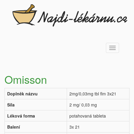
Toggle
navigation
Omisson
Doplněk názvu
2mg/0,03mg tbl flm 3x21
Síla
2 mg/ 0,03 mg
Léková forma
potahovaná tableta
Balení
3x 21