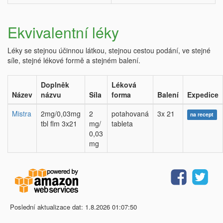
Ekvivalentní léky
Léky se stejnou účinnou látkou, stejnou cestou podání, ve stejné
síle, stejné lékové formě a stejném balení.
Doplněk
Léková
Název
názvu
Síla
forma
Balení
Expedice
Mistra
2mg/0,03mg
2
potahovaná
3x 21
na recept
tbl flm 3x21
mg/
tableta
0,03
mg
Poslední aktualizace dat: 1.8.2026 01:07:50