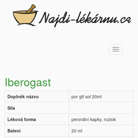
Toggle
navigation
Iberogast
Doplněk názvu
por gtt sol 20ml
Síla
Léková forma
perorální kapky, roztok
Balení
20 ml