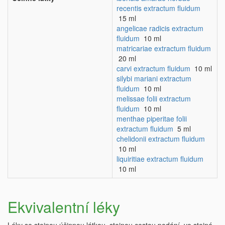
recentis extractum fluidum
15 ml
angelicae radicis extractum
fluidum
10 ml
matricariae extractum fluidum
20 ml
carvi extractum fluidum
10 ml
silybi mariani extractum
fluidum
10 ml
melissae folii extractum
fluidum
10 ml
menthae piperitae folii
extractum fluidum
5 ml
chelidonii extractum fluidum
10 ml
liquiritiae extractum fluidum
10 ml
Ekvivalentní léky