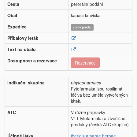
Cesta
perorální podání
Obal
kapací lahvička
Expedice
volný prodej
Příbalový leták
Text na obalu
Dostupnost a rezervace
Rezervace
Indikační skupina
phytopharmaca
Fytofarmaka jsou rostlinná
léčiva bez uměle vytvořených
látek.
ATC
V různé přípravky
V11 fytofarmaka a živočišné
produkty (česká ATC skupina)
Účinné látky
iberidis amarae herbae