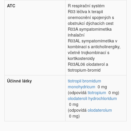
ATC
R respirační systém
R03 léčiva k terapii
onemocnění spojených s
obstrukcí dýchacích cest
R03A sympatomimetika
inhalační
R03AL sympatomimetika v
kombinaci s anticholinergiky,
včetně trojkombinací s
kortikosteroidy
R03AL06 olodaterol a
tiotropium-bromid
Účinné látky
tiotropii bromidum
monohydricum
0 mg
(odpovídá
tiotropium
0 mg)
olodateroli hydrochloridum
0 mg
(odpovídá
olodaterolum
0 mg)