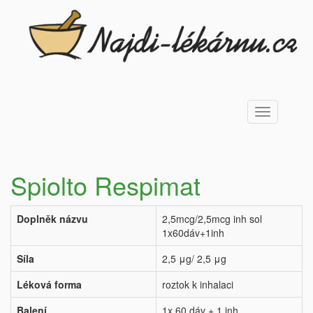
Toggle
navigation
Spiolto Respimat
Doplněk názvu
2,5mcg/2,5mcg inh sol
1x60dáv+1inh
Síla
2,5 μg/ 2,5 μg
Léková forma
roztok k inhalaci
Balení
1x 60 dáv + 1 inh