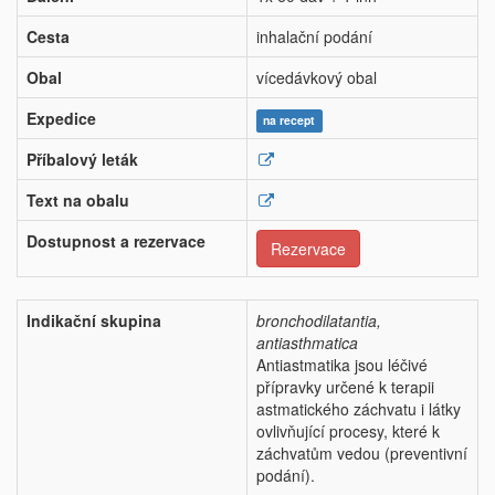
Cesta
inhalační podání
Obal
vícedávkový obal
Expedice
na recept
Příbalový leták
Text na obalu
Dostupnost a rezervace
Rezervace
Indikační skupina
bronchodilatantia,
antiasthmatica
Antiastmatika jsou léčivé
přípravky určené k terapii
astmatického záchvatu i látky
ovlivňující procesy, které k
záchvatům vedou (preventivní
podání).