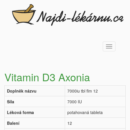
Toggle
navigation
Vitamin D3 Axonia
Doplněk názvu
7000iu tbl flm 12
Síla
7000 IU
Léková forma
potahovaná tableta
Balení
12