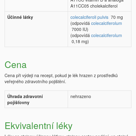
A11CC05 cholekalciferol
Účinné látky
colecalciferoli pulvis
70 mg
(odpovídá
colecalciferolum
7000 IU)
(odpovídá
colecalciferolum
0,18 mg)
Cena
Cena při výdeji na recept, pokud je lék hrazen z prostředků
veřejného zdravotního pojištění.
Úhrada zdravotní
nehrazeno
pojišťovny
Ekvivalentní léky