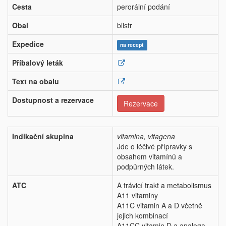
Cesta
perorální podání
Obal
blistr
Expedice
na recept
Příbalový leták
Text na obalu
Dostupnost a rezervace
Rezervace
Indikační skupina
vitamina, vitagena
Jde o léčivé přípravky s
obsahem vitamínů a
podpůrných látek.
ATC
A trávicí trakt a metabolismus
A11 vitaminy
A11C vitamin A a D včetně
jejich kombinací
A11CC vitamin D a analoga