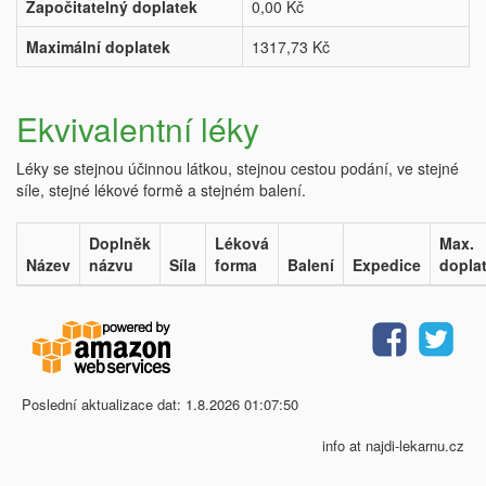
Započitatelný doplatek
0,00 Kč
Maximální doplatek
1317,73 Kč
Ekvivalentní léky
Léky se stejnou účinnou látkou, stejnou cestou podání, ve stejné
síle, stejné lékové formě a stejném balení.
Doplněk
Léková
Max.
Název
názvu
Síla
forma
Balení
Expedice
dopla
Poslední aktualizace dat: 1.8.2026 01:07:50
info at najdi-lekarnu.cz