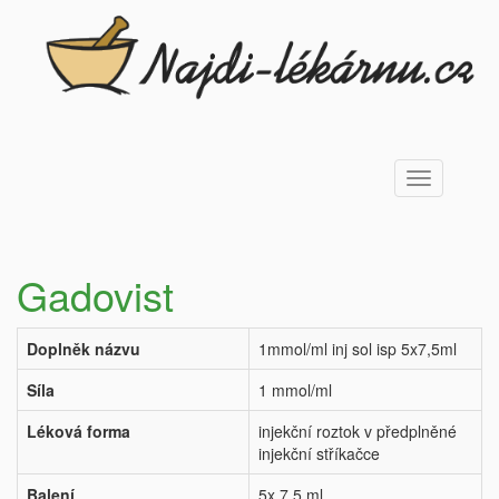
Toggle
navigation
Gadovist
Doplněk názvu
1mmol/ml inj sol isp 5x7,5ml
Síla
1 mmol/ml
Léková forma
injekční roztok v předplněné
injekční stříkačce
Balení
5x 7,5 ml