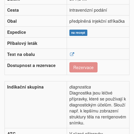
Cesta
intravenózní podání
Obal
předplněná injekční stříkačka
Expedice
na recept
Příbalový leták
Text na obalu
Dostupnost a rezervace
Rezervace
Indikační skupina
diagnostica
Diagnostika jsou léčivé
přípravky, které se používají k
diagnostickým účelům. Slouží
např. k lepšímu zobrazení
struktury těla na rentgenovém
snímku.
ATC
V různé přípravky