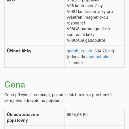
V08 kontrastní látky
V08C kontrastní látky pro
vyšetření magnetickou
rezonancí
V08CA paramagnetické
kontrastní látky
V08CA09 gadobutrol
Účinné látky
gadobutrolum
604,72 mg
(odpovídá
gadobutrolum
1 mmol)
Cena
Cena při výdeji na recept, pokud je lék hrazen z prostředků
veřejného zdravotního pojištění.
Úhrada zdravotní
6594,06 Kč
pojišťovny