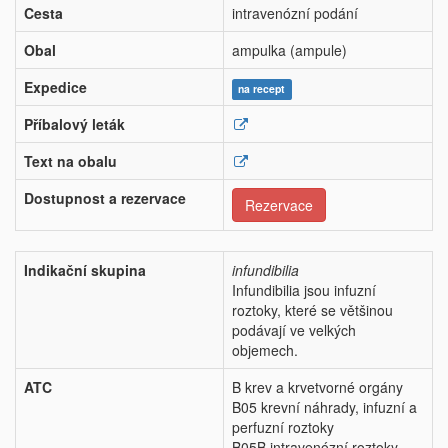
Cesta
intravenózní podání
Obal
ampulka (ampule)
Expedice
na recept
Příbalový leták
Text na obalu
Dostupnost a rezervace
Rezervace
Indikační skupina
infundibilia
Infundibilia jsou infuzní
roztoky, které se většinou
podávají ve velkých
objemech.
ATC
B krev a krvetvorné orgány
B05 krevní náhrady, infuzní a
perfuzní roztoky
B05B intravenózní roztoky