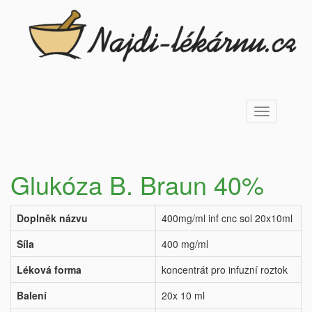
Toggle
navigation
Glukóza B. Braun 40%
Doplněk názvu
400mg/ml inf cnc sol 20x10ml
Síla
400 mg/ml
Léková forma
koncentrát pro infuzní roztok
Balení
20x 10 ml