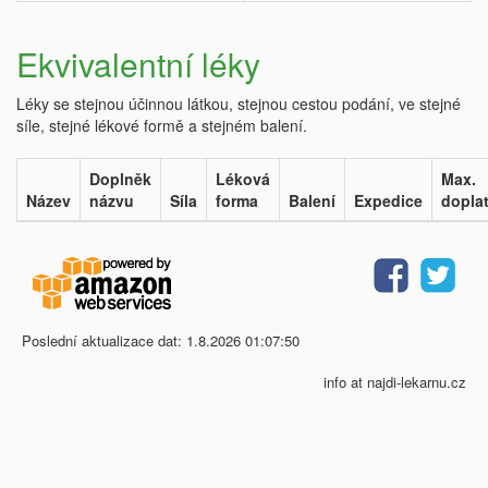
Ekvivalentní léky
Léky se stejnou účinnou látkou, stejnou cestou podání, ve stejné
síle, stejné lékové formě a stejném balení.
Doplněk
Léková
Max.
Název
názvu
Síla
forma
Balení
Expedice
dopla
Poslední aktualizace dat: 1.8.2026 01:07:50
info at najdi-lekarnu.cz