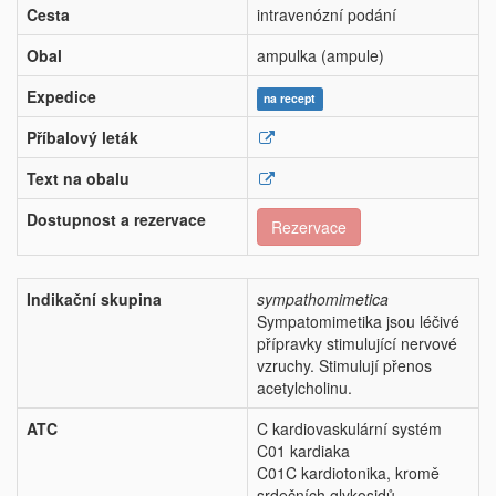
Cesta
intravenózní podání
Obal
ampulka (ampule)
Expedice
na recept
Příbalový leták
Text na obalu
Dostupnost a rezervace
Rezervace
Indikační skupina
sympathomimetica
Sympatomimetika jsou léčivé
přípravky stimulující nervové
vzruchy. Stimulují přenos
acetylcholinu.
ATC
C kardiovaskulární systém
C01 kardiaka
C01C kardiotonika, kromě
srdečních glykosidů