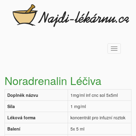
Toggle
navigation
Noradrenalin Léčiva
Doplněk názvu
1mg/ml inf cnc sol 5x5ml
Síla
1 mg/ml
Léková forma
koncentrát pro infuzní roztok
Balení
5x 5 ml