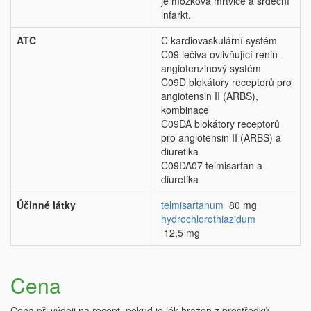
je mozková mrtvice a srdeční
infarkt.
ATC
C kardiovaskulární systém
C09 léčiva ovlivňující renin-
angiotenzinový systém
C09D blokátory receptorů pro
angiotensin II (ARBS),
kombinace
C09DA blokátory receptorů
pro angiotensin II (ARBS) a
diuretika
C09DA07 telmisartan a
diuretika
Účinné látky
telmisartanum
80 mg
hydrochlorothiazidum
12,5 mg
Cena
Cena při výdeji na recept, pokud je lék hrazen z prostředků