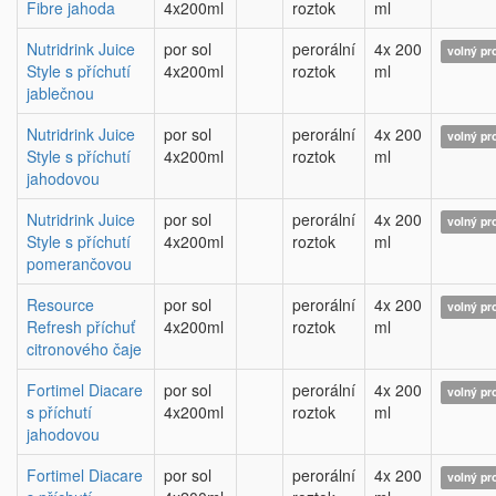
Fibre jahoda
4x200ml
roztok
ml
Nutridrink Juice
por sol
perorální
4x 200
volný pr
Style s příchutí
4x200ml
roztok
ml
jablečnou
Nutridrink Juice
por sol
perorální
4x 200
volný pr
Style s příchutí
4x200ml
roztok
ml
jahodovou
Nutridrink Juice
por sol
perorální
4x 200
volný pr
Style s příchutí
4x200ml
roztok
ml
pomerančovou
Resource
por sol
perorální
4x 200
volný pr
Refresh příchuť
4x200ml
roztok
ml
citronového čaje
Fortimel Diacare
por sol
perorální
4x 200
volný pr
s příchutí
4x200ml
roztok
ml
jahodovou
Fortimel Diacare
por sol
perorální
4x 200
volný pr