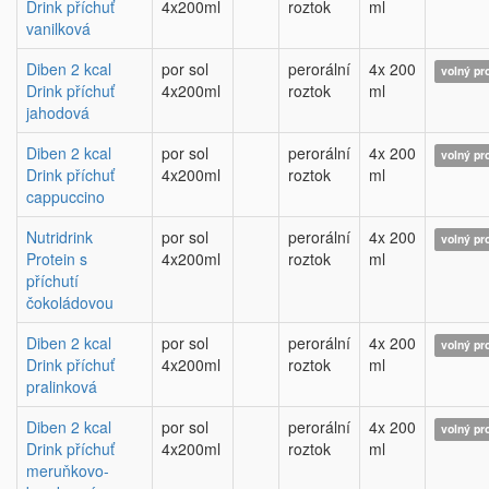
Drink příchuť
4x200ml
roztok
ml
vanilková
Diben 2 kcal
por sol
perorální
4x 200
volný pr
Drink příchuť
4x200ml
roztok
ml
jahodová
Diben 2 kcal
por sol
perorální
4x 200
volný pr
Drink příchuť
4x200ml
roztok
ml
cappuccino
Nutridrink
por sol
perorální
4x 200
volný pr
Protein s
4x200ml
roztok
ml
příchutí
čokoládovou
Diben 2 kcal
por sol
perorální
4x 200
volný pr
Drink příchuť
4x200ml
roztok
ml
pralinková
Diben 2 kcal
por sol
perorální
4x 200
volný pr
Drink příchuť
4x200ml
roztok
ml
meruňkovo-