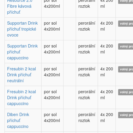
Resource 2.0
por sol
perorální
4x 200
volný pr
Fibre kávová
4x200ml
roztok
ml
příchuť
Supportan Drink
por sol
perorální
4x 200
volný pr
příchuť tropické
4x200ml
roztok
ml
ovoce
Supportan Drink
por sol
perorální
4x 200
volný pr
příchuť
4x200ml
roztok
ml
cappuccino
Fresubin 2 kcal
por sol
perorální
4x 200
volný pr
Drink příchuť
4x200ml
roztok
ml
neutrální
Fresubin 2 kcal
por sol
perorální
4x 200
volný pr
Drink příchuť
4x200ml
roztok
ml
cappuccino
Diben Drink
por sol
perorální
4x 200
volný pr
příchuť
4x200ml
roztok
ml
cappuccino