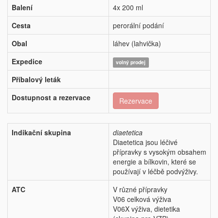
Balení
4x 200 ml
Cesta
perorální podání
Obal
láhev (lahvička)
Expedice
volný prodej
Příbalový leták
Dostupnost a rezervace
Rezervace
Indikační skupina
diaetetica
Diaetetica jsou léčivé
přípravky s vysokým obsahem
energie a bílkovin, které se
používají v léčbě podvýživy.
ATC
V různé přípravky
V06 celková výživa
V06X výživa, dietetika