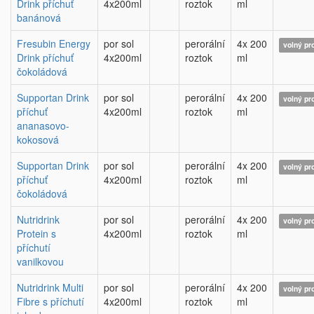
Drink příchuť
4x200ml
roztok
ml
banánová
Fresubin Energy
por sol
perorální
4x 200
volný pr
Drink příchuť
4x200ml
roztok
ml
čokoládová
Supportan Drink
por sol
perorální
4x 200
volný pr
příchuť
4x200ml
roztok
ml
ananasovo-
kokosová
Supportan Drink
por sol
perorální
4x 200
volný pr
příchuť
4x200ml
roztok
ml
čokoládová
Nutridrink
por sol
perorální
4x 200
volný pr
Protein s
4x200ml
roztok
ml
příchutí
vanilkovou
Nutridrink Multi
por sol
perorální
4x 200
volný pr
Fibre s příchutí
4x200ml
roztok
ml