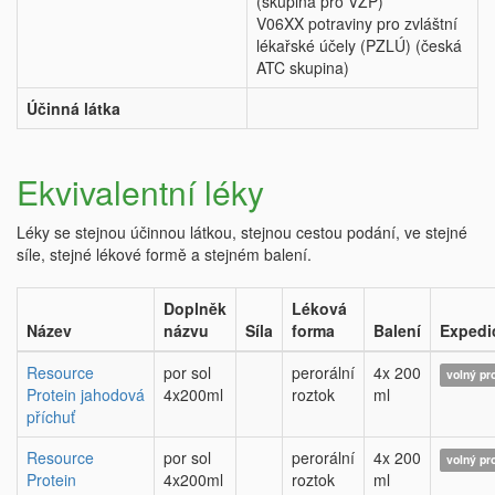
(skupina pro VZP)
V06XX potraviny pro zvláštní
lékařské účely (PZLÚ) (česká
ATC skupina)
Účinná látka
Ekvivalentní léky
Léky se stejnou účinnou látkou, stejnou cestou podání, ve stejné
síle, stejné lékové formě a stejném balení.
Doplněk
Léková
Název
názvu
Síla
forma
Balení
Expedi
Resource
por sol
perorální
4x 200
volný pr
Protein jahodová
4x200ml
roztok
ml
příchuť
Resource
por sol
perorální
4x 200
volný pr
Protein
4x200ml
roztok
ml