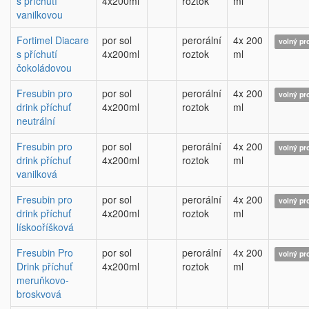
s příchutí
4x200ml
roztok
ml
vanilkovou
Fortimel Diacare
por sol
perorální
4x 200
volný pr
s příchutí
4x200ml
roztok
ml
čokoládovou
Fresubin pro
por sol
perorální
4x 200
volný pr
drink příchuť
4x200ml
roztok
ml
neutrální
Fresubin pro
por sol
perorální
4x 200
volný pr
drink příchuť
4x200ml
roztok
ml
vanilková
Fresubin pro
por sol
perorální
4x 200
volný pr
drink příchuť
4x200ml
roztok
ml
lískooříšková
Fresubin Pro
por sol
perorální
4x 200
volný pr
Drink příchuť
4x200ml
roztok
ml
meruňkovo-
broskvová