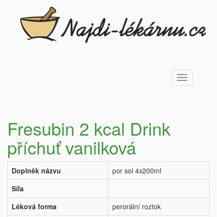
Toggle
navigation
Fresubin 2 kcal Drink
příchuť vanilková
Doplněk názvu
por sol 4x200ml
Síla
Léková forma
perorální roztok