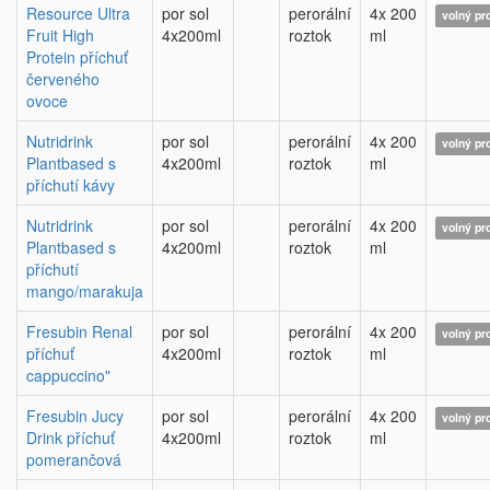
Resource Ultra
por sol
perorální
4x 200
volný pr
Fruit High
4x200ml
roztok
ml
Protein příchuť
červeného
ovoce
Nutridrink
por sol
perorální
4x 200
volný pr
Plantbased s
4x200ml
roztok
ml
příchutí kávy
Nutridrink
por sol
perorální
4x 200
volný pr
Plantbased s
4x200ml
roztok
ml
příchutí
mango/marakuja
Fresubin Renal
por sol
perorální
4x 200
volný pr
příchuť
4x200ml
roztok
ml
cappuccino"
Fresubin Jucy
por sol
perorální
4x 200
volný pr
Drink příchuť
4x200ml
roztok
ml
pomerančová