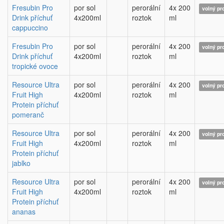
Fresubin Pro
por sol
perorální
4x 200
volný pr
Drink příchuť
4x200ml
roztok
ml
cappuccino
Fresubin Pro
por sol
perorální
4x 200
volný pr
Drink příchuť
4x200ml
roztok
ml
tropické ovoce
Resource Ultra
por sol
perorální
4x 200
volný pr
Fruit High
4x200ml
roztok
ml
Protein příchuť
pomeranč
Resource Ultra
por sol
perorální
4x 200
volný pr
Fruit High
4x200ml
roztok
ml
Protein příchuť
jablko
Resource Ultra
por sol
perorální
4x 200
volný pr
Fruit High
4x200ml
roztok
ml
Protein příchuť
ananas