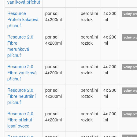
vanilková příchuť
Resource
por sol
perorální
4x 200
volný pr
Protein kakaová
4x200ml
roztok
ml
příchuť
Resource 2.0
por sol
perorální
4x 200
volný pr
Fibre
4x200ml
roztok
ml
meruňková
příchuť
Resource 2.0
por sol
perorální
4x 200
volný pr
Fibre vanilková
4x200ml
roztok
ml
příchuť
Resource 2.0
por sol
perorální
4x 200
volný pr
Fibre neutrální
4x200ml
roztok
ml
příchuť
Resource 2.0
por sol
perorální
4x 200
volný pr
Fibre příchuť
4x200ml
roztok
ml
lesní ovoce