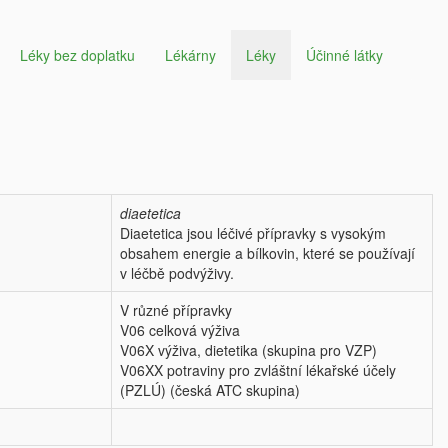
Léky bez doplatku
Lékárny
Léky
Účinné látky
diaetetica
Diaetetica jsou léčivé přípravky s vysokým
obsahem energie a bílkovin, které se používají
v léčbě podvýživy.
V různé přípravky
V06 celková výživa
V06X výživa, dietetika (skupina pro VZP)
V06XX potraviny pro zvláštní lékařské účely
(PZLÚ) (česká ATC skupina)