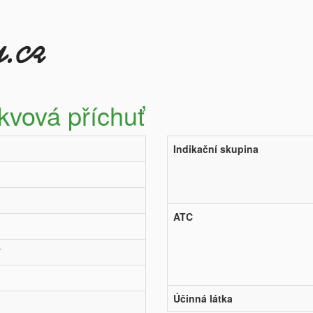
kvová příchuť
Indikační skupina
ATC
í
Účinná látka