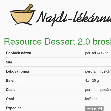
Resource Dessert 2,0 bros
Doplněk názvu
por sol 4x125g
Síla
Léková forma
perorální roztok
Balení
4x 125 g
Cesta
perorální podán
Obal
kelímek
Expedice
volný prodej