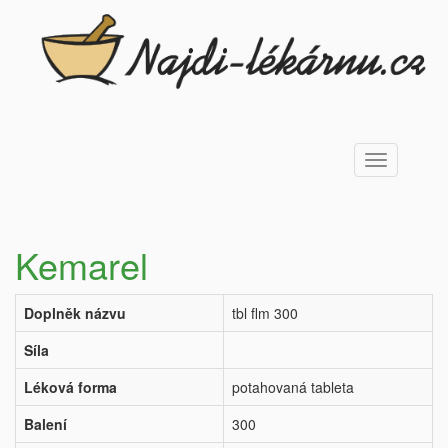
Toggle
navigation
Kemarel
Doplněk názvu
tbl flm 300
Síla
Léková forma
potahovaná tableta
Balení
300