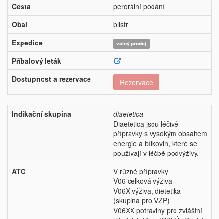
Cesta
perorální podání
Obal
blistr
Expedice
volný prodej
Příbalový leták
Dostupnost a rezervace
Rezervace
Indikační skupina
diaetetica
Diaetetica jsou léčivé
přípravky s vysokým obsahem
energie a bílkovin, které se
používají v léčbě podvýživy.
ATC
V různé přípravky
V06 celková výživa
V06X výživa, dietetika
(skupina pro VZP)
V06XX potraviny pro zvláštní