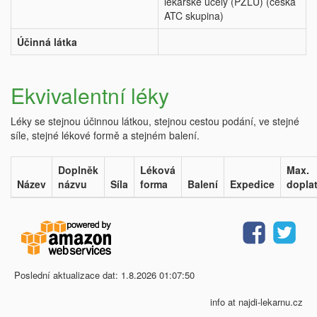
lékařské účely (PZLÚ) (česká
ATC skupina)
Účinná látka
Ekvivalentní léky
Léky se stejnou účinnou látkou, stejnou cestou podání, ve stejné
síle, stejné lékové formě a stejném balení.
Doplněk
Léková
Max.
Název
názvu
Síla
forma
Balení
Expedice
dopla
Poslední aktualizace dat: 1.8.2026 01:07:50
info at najdi-lekarnu.cz