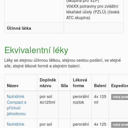
(skupina pro VZP)
V06XX potraviny pro zvláštní
lékařské účely (PZLÚ) (česká
ATC skupina)
Účinná látka
Ekvivalentní léky
Léky se stejnou účinnou látkou, stejnou cestou podání, ve stejné
síle, stejné lékové formě a stejném balení.
Doplněk
Léková
Název
názvu
Síla
forma
Balení
Expedic
Nutridrink
por sol
perorální
4x 125
volný prod
Compact s
4x125ml
roztok
ml
příchutí
jahodovou
Nutridrink
por sol
perorální
4x 125
volný prod