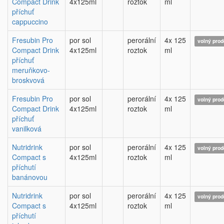
Compact Drink
4x125ml
roztok
ml
příchuť
cappuccino
Fresubin Pro
por sol
perorální
4x 125
volný prod
Compact Drink
4x125ml
roztok
ml
příchuť
meruňkovo-
broskvová
Fresubin Pro
por sol
perorální
4x 125
volný prod
Compact Drink
4x125ml
roztok
ml
příchuť
vanilková
Nutridrink
por sol
perorální
4x 125
volný prod
Compact s
4x125ml
roztok
ml
příchutí
banánovou
Nutridrink
por sol
perorální
4x 125
volný prod
Compact s
4x125ml
roztok
ml
příchutí