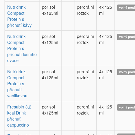
Nutridrink
por sol
perorální
4x 125
volný prod
Compact
4x125ml
roztok
ml
Protein s
příchutí kávy
Nutridrink
por sol
perorální
4x 125
volný prod
Compact
4x125ml
roztok
ml
Protein s
příchutí lesního
ovoce
Nutridrink
por sol
perorální
4x 125
volný prod
Compact
4x125ml
roztok
ml
Protein s
příchutí
vanilkovou
Fresubin 3,2
por sol
perorální
4x 125
volný prod
kcal Drink
4x125ml
roztok
ml
příchuť
cappuccino