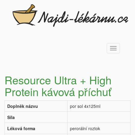
Toggle
navigation
Resource Ultra + High
Protein kávová příchuť
Doplněk názvu
por sol 4x125ml
Síla
Léková forma
perorální roztok