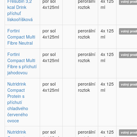
Fresubin 3,2
por sol
perorální
4x 125
volný prod
kcal Drink
4x125ml
roztok
ml
příchuť
lískooříšková
Fortini
por sol
perorální
4x 125
volný prod
Compact Multi
4x125ml
roztok
ml
Fibre Neutral
Fortini
por sol
perorální
4x 125
volný prod
Compact Multi
4x125ml
roztok
ml
Fibre s příchutí
jahodovou
Nutridrink
por sol
perorální
4x 125
volný prod
Compact
4x125ml
roztok
ml
Protein s
příchutí
chladivého
červeného
ovoce
Nutridrink
por sol
perorální
4x 125
volný prod