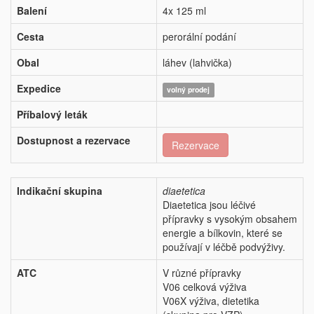
Balení
4x 125 ml
Cesta
perorální podání
Obal
láhev (lahvička)
Expedice
volný prodej
Příbalový leták
Dostupnost a rezervace
Rezervace
Indikační skupina
diaetetica
Diaetetica jsou léčivé
přípravky s vysokým obsahem
energie a bílkovin, které se
používají v léčbě podvýživy.
ATC
V různé přípravky
V06 celková výživa
V06X výživa, dietetika