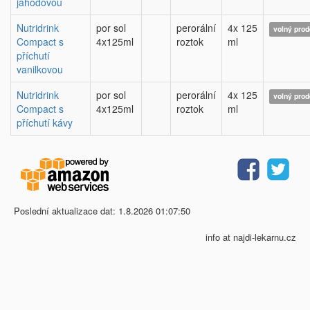
jahodovou
Nutridrink
por sol
perorální
4x 125
volný prod
Compact s
4x125ml
roztok
ml
příchutí
vanilkovou
Nutridrink
por sol
perorální
4x 125
volný prod
Compact s
4x125ml
roztok
ml
příchutí kávy
Poslední aktualizace dat: 1.8.2026 01:07:50
info at najdi-lekarnu.cz