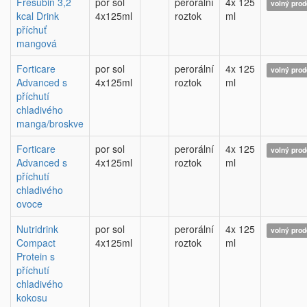
Fresubin 3,2
por sol
perorální
4x 125
volný prod
kcal Drink
4x125ml
roztok
ml
příchuť
mangová
Forticare
por sol
perorální
4x 125
volný prod
Advanced s
4x125ml
roztok
ml
příchutí
chladivého
manga/broskve
Forticare
por sol
perorální
4x 125
volný prod
Advanced s
4x125ml
roztok
ml
příchutí
chladivého
ovoce
Nutridrink
por sol
perorální
4x 125
volný prod
Compact
4x125ml
roztok
ml
Protein s
příchutí
chladivého
kokosu