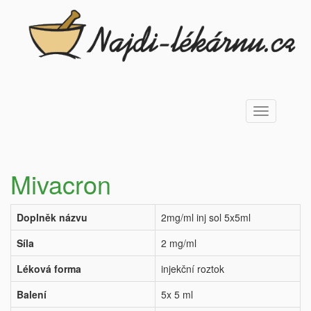
Toggle
navigation
Mivacron
Doplněk názvu
2mg/ml inj sol 5x5ml
Síla
2 mg/ml
Léková forma
injekční roztok
Balení
5x 5 ml