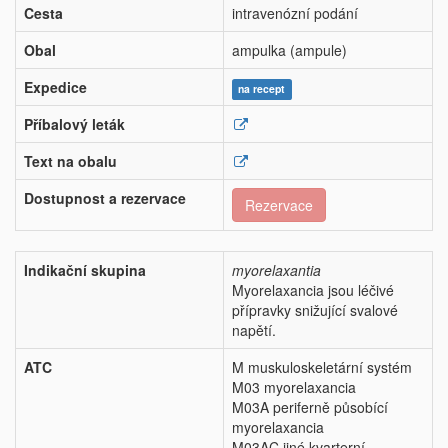
Cesta
intravenózní podání
Obal
ampulka (ampule)
Expedice
na recept
Příbalový leták
Text na obalu
Dostupnost a rezervace
Rezervace
Indikační skupina
myorelaxantia
Myorelaxancia jsou léčivé
přípravky snižující svalové
napětí.
ATC
M muskuloskeletární systém
M03 myorelaxancia
M03A periferně působící
myorelaxancia
M03AC jiné kvarterní