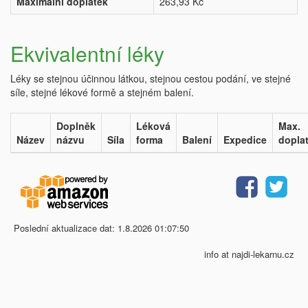
Maximální doplatek
263,93 Kč
Ekvivalentní léky
Léky se stejnou účinnou látkou, stejnou cestou podání, ve stejné
síle, stejné lékové formě a stejném balení.
Doplněk
Léková
Max.
Název
názvu
Síla
forma
Balení
Expedice
dopla
Poslední aktualizace dat: 1.8.2026 01:07:50
info at najdi-lekarnu.cz