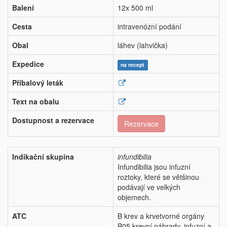
Balení
12x 500 ml
Cesta
intravenózní podání
Obal
láhev (lahvička)
Expedice
na recept
Příbalový leták
Text na obalu
Dostupnost a rezervace
Rezervace
Indikační skupina
infundibilia
Infundibilia jsou infuzní
roztoky, které se většinou
podávají ve velkých
objemech.
ATC
B krev a krvetvorné orgány
B05 krevní náhrady, infuzní a