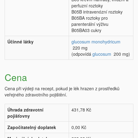
perfuzní roztoky
B05B intravenózní roztoky
B05BA roztoky pro
parenterální výživu
B05BA03 cukry
Účinné látky
glucosum monohydricum
220 mg
(odpovídá
glucosum
200 mg)
Cena
Cena při výdeji na recept, pokud je lék hrazen z prostředků
veřejného zdravotního pojištění.
Úhrada zdravotní
431,78 Kč
pojišťovny
Započitatelný doplatek
0,00 Kč