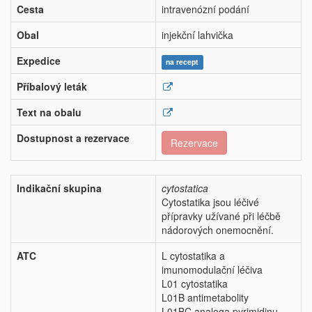
Cesta
intravenózní podání
Obal
injekční lahvička
Expedice
na recept
Příbalový leták
Text na obalu
Dostupnost a rezervace
Rezervace
Indikační skupina
cytostatica
Cytostatika jsou léčivé
přípravky užívané při léčbě
nádorových onemocnění.
ATC
L cytostatika a
imunomodulační léčiva
L01 cytostatika
L01B antimetabolity
L01BC analoga pyrimidinu