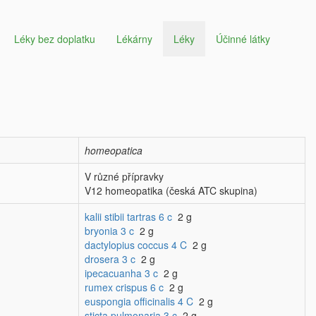
Léky bez doplatku
Lékárny
Léky
Účinné látky
homeopatica
V různé přípravky
V12 homeopatika (česká ATC skupina)
kalii stibii tartras 6 c
2 g
bryonia 3 c
2 g
dactylopius coccus 4 C
2 g
drosera 3 c
2 g
ipecacuanha 3 c
2 g
rumex crispus 6 c
2 g
euspongia officinalis 4 C
2 g
sticta pulmonaria 3 c
2 g