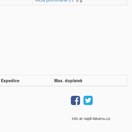
Expedice
Max. doplatek
info at najdi-lekarnu.cz