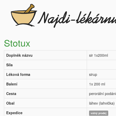
Stotux
Doplněk názvu
sir 1x200ml
Síla
Léková forma
sirup
Balení
1x 200 ml
Cesta
perorální podán
Obal
láhev (lahvička)
Expedice
volný prodej