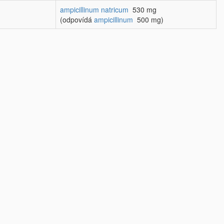
ampicillinum natricum
530 mg
(odpovídá
ampicillinum
500 mg)