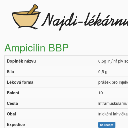
Ampicilin BBP
Doplněk názvu
0,5g inj/inf plv s
Síla
0,5 g
Léková forma
prášek pro injekč
Balení
10
Cesta
intramuskulární/
Obal
injekční lahvička
Expedice
na recept