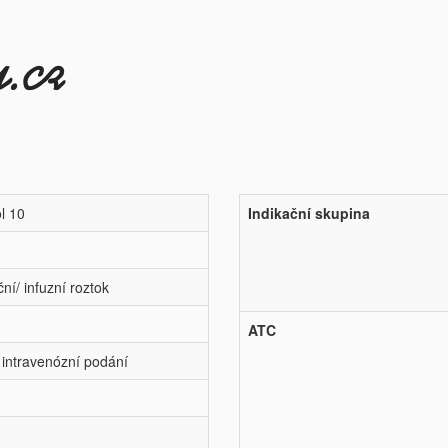
ol 10
Indikační skupina
ní/ infuzní roztok
ATC
 intravenózní podání