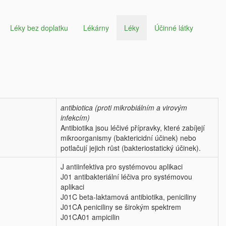
Léky bez doplatku
Lékárny
Léky
Účinné látky
antibiotica (proti mikrobiálním a virovým
infekcím)
Antibiotika jsou léčivé přípravky, které zabíjejí
mikroorganismy (baktericidní účinek) nebo
potlačují jejich růst (bakteriostatický účinek).
J antiinfektiva pro systémovou aplikaci
J01 antibakteriální léčiva pro systémovou
aplikaci
J01C beta-laktamová antibiotika, peniciliny
J01CA peniciliny se širokým spektrem
J01CA01 ampicilin