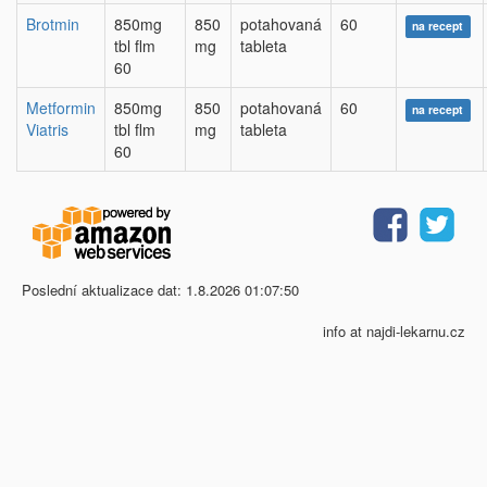
Brotmin
850mg
850
potahovaná
60
na recept
tbl flm
mg
tableta
60
Metformin
850mg
850
potahovaná
60
na recept
Viatris
tbl flm
mg
tableta
60
Poslední aktualizace dat: 1.8.2026 01:07:50
info at najdi-lekarnu.cz