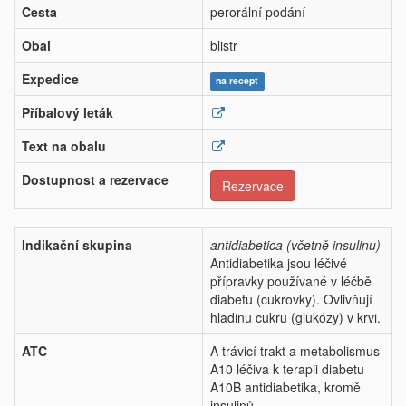
Cesta
perorální podání
Obal
blistr
Expedice
na recept
Příbalový leták
Text na obalu
Dostupnost a rezervace
Rezervace
Indikační skupina
antidiabetica (včetně insulinu)
Antidiabetika jsou léčivé
přípravky používané v léčbě
diabetu (cukrovky). Ovlivňují
hladinu cukru (glukózy) v krvi.
ATC
A trávicí trakt a metabolismus
A10 léčiva k terapii diabetu
A10B antidiabetika, kromě
insulinů