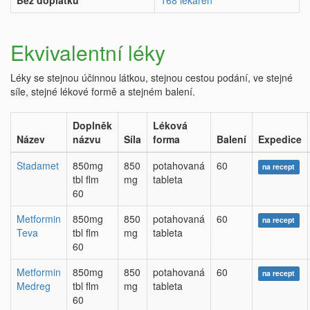
Bez doplatku
168 lékáren
Ekvivalentní léky
Léky se stejnou účinnou látkou, stejnou cestou podání, ve stejné
síle, stejné lékové formě a stejném balení.
Doplněk
Léková
Název
názvu
Síla
forma
Balení
Expedice
Stadamet
850mg
850
potahovaná
60
na recept
tbl flm
mg
tableta
60
Metformin
850mg
850
potahovaná
60
na recept
Teva
tbl flm
mg
tableta
60
Metformin
850mg
850
potahovaná
60
na recept
Medreg
tbl flm
mg
tableta
60