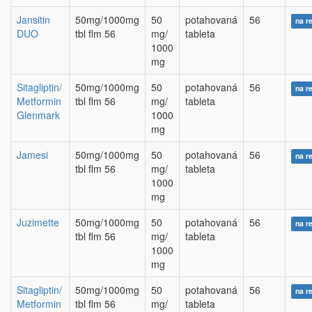
Jansitin
50mg/1000mg
50
potahovaná
56
na r
DUO
tbl flm 56
mg/
tableta
1000
mg
Sitagliptin/
50mg/1000mg
50
potahovaná
56
na r
Metformin
tbl flm 56
mg/
tableta
Glenmark
1000
mg
Jamesi
50mg/1000mg
50
potahovaná
56
na r
tbl flm 56
mg/
tableta
1000
mg
Juzimette
50mg/1000mg
50
potahovaná
56
na r
tbl flm 56
mg/
tableta
1000
mg
Sitagliptin/
50mg/1000mg
50
potahovaná
56
na r
Metformin
tbl flm 56
mg/
tableta