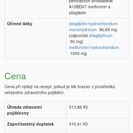
perorálních antidiabetik
A10BD07 metformin a
sitagliptin
Účinné látky
sitagliptini hydrochloridum
monohydricum
56,69 mg
(odpovídá
sitagliptinum
50 mg)
metformini hydrochloridum
1000 mg
Cena
Cena při výdeji na recept, pokud je lék hrazen z prostředků
veřejného zdravotního pojištění.
Úhrada zdravotní
313,86 Kč
pojišťovny
Započitatelný doplatek
310,41 Kč