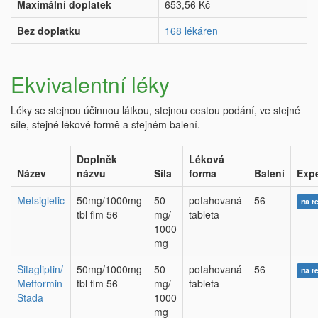
Maximální doplatek
653,56 Kč
Bez doplatku
168 lékáren
Ekvivalentní léky
Léky se stejnou účinnou látkou, stejnou cestou podání, ve stejné
síle, stejné lékové formě a stejném balení.
Doplněk
Léková
Název
názvu
Síla
forma
Balení
Exp
Metsigletic
50mg/1000mg
50
potahovaná
56
na r
tbl flm 56
mg/
tableta
1000
mg
Sitagliptin/
50mg/1000mg
50
potahovaná
56
na r
Metformin
tbl flm 56
mg/
tableta
Stada
1000
mg