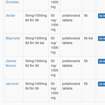
Grindeks
1000
mg
Jivolar
50mg/1000mg
50
potahovaná
56
na r
tbl flm 56
mg/
tableta
1000
mg
Maymetsi
50mg/1000mg
50
potahovaná
56 kal
na r
tbl flm 56 kal
mg/
tableta
1000
mg
Jamesi
50mg/1000mg
50
potahovaná
56
na r
Novum
tbl flm 56
mg/
tableta
1000
mg
Janumet
50mg/1000mg
50
potahovaná
56
na r
tbl flm 56
mg/
tableta
1000
mg