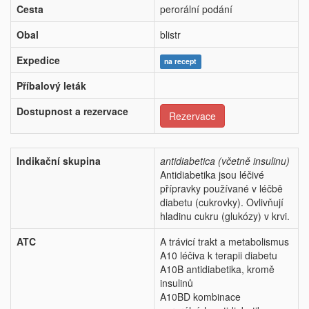
Cesta
perorální podání
Obal
blistr
Expedice
na recept
Příbalový leták
Dostupnost a rezervace
Rezervace
Indikační skupina
antidiabetica (včetně insulinu)
Antidiabetika jsou léčivé
přípravky používané v léčbě
diabetu (cukrovky). Ovlivňují
hladinu cukru (glukózy) v krvi.
ATC
A trávicí trakt a metabolismus
A10 léčiva k terapii diabetu
A10B antidiabetika, kromě
insulinů
A10BD kombinace